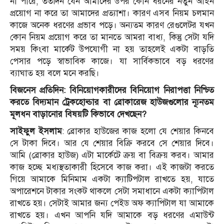
না পারে, ততদিন যেন আমাদের উপর কোন ধরনের নতুন আইন
প্রয়োগ না করে তা আমাদের প্রত্যাশা। কারণ এসব নিয়ম চলমান
কাজে অনেক ধরণের প্রভাব পড়ে। অন্যতম কারণ রেগুলেটর যখন
কোন নিয়ম প্রয়োগ করে তা মানতে আমরা বাধ্য, কিন্তু সেটা যদি
সময় কিংবা মার্কেট উপযোগী না হয় তাহলেই একটা বাড়তি
পেসার পড়ে স্বাভাবিক কাজে। যা সার্বিকভাবে বড় ধরণের
ব্যাঘাত হয় বলে মনে করছি।
বিজনেস প্রতিদিন: বিনিয়োগকারীদের বিনিয়োগ নিরাপত্তা নিশ্চিত
করতে বিদ্যমান ট্রেকহোল্ডার বা ব্রোকারেজ হাউজগুলোর ন্যূনতম
মূলধন বাড়ানোর বিষয়টি কিভাবে দেখছেন?
সাইফুল ইসলাম
: ব্রোকার হাউজের কাজ হলো যে শেয়ার কিনবে
সে টাকা দিবে। আর যে শেয়ার বিক্রি করবে সে শেয়ার দিবে।
আমি (ব্রোকার হাউজ) এটা মার্কেটে ক্রয় বা বিক্রয় করব। আমার
কাজ হচ্ছে মধ্যস্থতাকারী হিসেবে কাজ করা। এই কাজটা করতে
গিয়ে আমাকে মিনিমাম একটা ক্যাটিপটাল রাখতে হয়, যাতে
অপারেশনে টাকার সংকট থাকলে সেটা সমাধানে একটা ক্যাপিটাল
রাখতে হয়। সেটাই আমার জন্য পেইড অফ ক্যাপিটাল যা আমাকে
রাখতে হয়। এখন আপনি যদি আমাকে বড় ধরণের এমাউন্ট