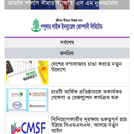
তামাদি পলিসি বীমার ক্যান্সার: এস এম নুরুজ্জামান
সর্বশেষ
জনপ্রিয়
দেশের বন্ডবাজার চাঙা করতে নতুন
উদ্যোগ
চারটি আর্থিক প্রতিষ্ঠানকে অকার্যকর
ঘোষণা ও রেজল্যুশন কার্যক্রম শুরু
বিনিয়োগকারীর সুরক্ষায় গুরুত্বপূর্ণ হয়ে
উঠছে সিএমএসএফ, আসছে নতুন
আইন