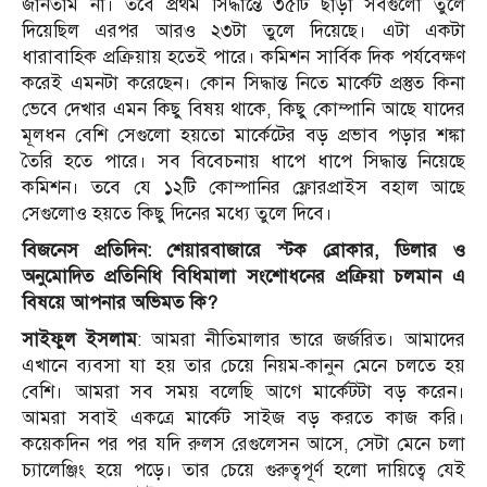
জানতাম না। তবে প্রথম সিদ্ধান্তে ৩৫টি ছাড়া সবগুলো তুলে
দিয়েছিল এরপর আরও ২৩টা তুলে দিয়েছে। এটা একটা
ধারাবাহিক প্রক্রিয়ায় হতেই পারে। কমিশন সার্বিক দিক পর্যবেক্ষণ
করেই এমনটা করেছেন। কোন সিদ্ধান্ত নিতে মার্কেট প্রস্তুত কিনা
ভেবে দেখার এমন কিছু বিষয় থাকে, কিছু কোম্পানি আছে যাদের
মূলধন বেশি সেগুলো হয়তো মার্কেটের বড় প্রভাব পড়ার শঙ্কা
তৈরি হতে পারে। সব বিবেচনায় ধাপে ধাপে সিদ্ধান্ত নিয়েছে
কমিশন। তবে যে ১২টি কোম্পানির ফ্লোরপ্রাইস বহাল আছে
সেগুলোও হয়তে কিছু দিনের মধ্যে তুলে দিবে।
বিজনেস প্রতিদিন: শেয়ারবাজারে স্টক ব্রোকার, ডিলার ও
অনুমোদিত প্রতিনিধি বিধিমালা সংশোধনের প্রক্রিয়া চলমান এ
বিষয়ে আপনার অভিমত কি?
সাইফুল ইসলাম
: আমরা নীতিমালার ভারে জর্জরিত। আমাদের
এখানে ব্যবসা যা হয় তার চেয়ে নিয়ম-কানুন মেনে চলতে হয়
বেশি। আমরা সব সময় বলেছি আগে মার্কেটটা বড় করেন।
আমরা সবাই একত্রে মার্কেট সাইজ বড় করতে কাজ করি।
কয়েকদিন পর পর যদি রুলস রেগুলেসন আসে, সেটা মেনে চলা
চ্যালেঞ্জিং হয়ে পড়ে। তার চেয়ে গুরুত্বপূর্ণ হলো দায়িত্বে যেই