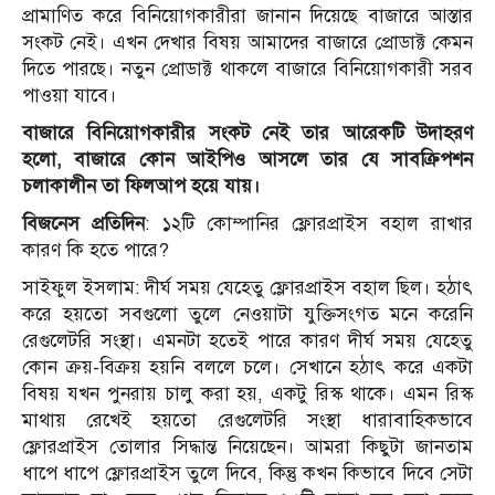
প্রামাণিত করে বিনিয়োগকারীরা জানান দিয়েছে বাজারে আস্তার
সংকট নেই। এখন দেখার বিষয় আমাদের বাজারে প্রোডাক্ট কেমন
দিতে পারছে। নতুন প্রোডাক্ট থাকলে বাজারে বিনিয়োগকারী সরব
পাওয়া যাবে।
বাজারে বিনিয়োগকারীর সংকট নেই তার আরেকটি উদাহরণ
হলো, বাজারে কোন আইপিও আসলে তার যে সাবক্রিপশন
চলাকালীন তা ফিলআপ হয়ে যায়।
বিজনেস প্রতিদিন
: ১২টি কোম্পানির ফ্লোরপ্রাইস বহাল রাখার
কারণ কি হতে পারে?
সাইফুল ইসলাম: দীর্ঘ সময় যেহেতু ফ্লোরপ্রাইস বহাল ছিল। হঠাৎ
করে হয়তো সবগুলো তুলে নেওয়াটা যুক্তিসংগত মনে করেনি
রেগুলেটরি সংস্থা। এমনটা হতেই পারে কারণ দীর্ঘ সময় যেহেতু
কোন ক্রয়-বিক্রয় হয়নি বললে চলে। সেখানে হঠাৎ করে একটা
বিষয় যখন পুনরায় চালু করা হয়, একটু রিস্ক থাকে। এমন রিস্ক
মাথায় রেখেই হয়তো রেগুলেটরি সংস্থা ধারাবাহিকভাবে
ফ্লোরপ্রাইস তোলার সিদ্ধান্ত নিয়েছেন। আমরা কিছুটা জানতাম
ধাপে ধাপে ফ্লোরপ্রাইস তুলে দিবে, কিন্তু কখন কিভাবে দিবে সেটা