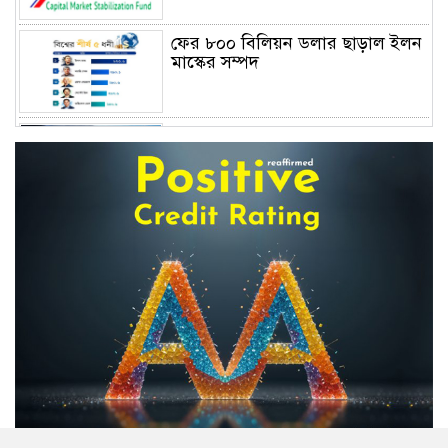
ফের ৮০০ বিলিয়ন ডলার ছাড়াল ইলন
মাস্কের সম্পদ
বাংলাদেশের জীবন বীমা: জনআস্থার
সংকট, দক্ষতার ঘাটতি এবং
পুনর্জাগরণের রূপরেখা