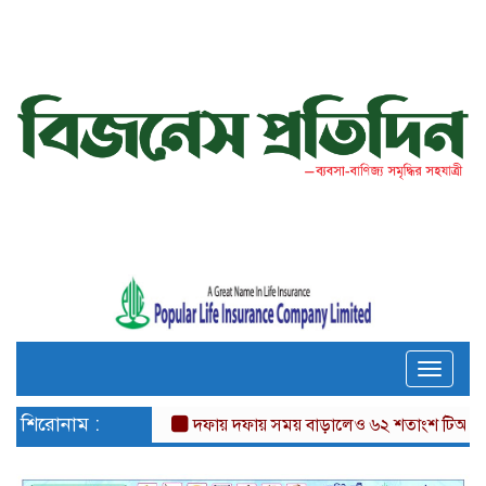
Toggle
naviga
শিরোনাম :
দফায় দফায় সময় বাড়ালেও ৬২ শতাংশ টিআইএনধারী র