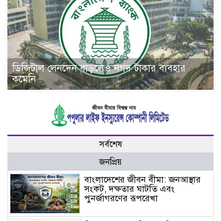
ডিজিটাল লেনদেন বাড়লেও নগদ টাকার ব্যবহার
কমেনি
সর্বশেষ
জনপ্রিয়
বাংলাদেশের জীবন বীমা: জনআস্থার
সংকট, দক্ষতার ঘাটতি এবং
পুনর্জাগরণের রূপরেখা