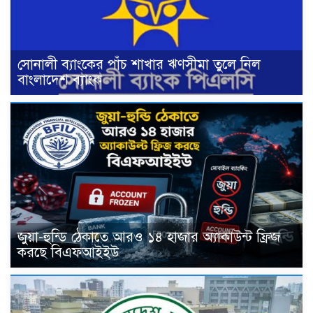
সোনালী ব্যাংকের পাঁচ শাখার ঋণসীমা তুলে নিল
বাংলাদেশ ব্যাংক
জুয়া-হুন্ডি ঠেকাতে আরও ১৪ হাজার অ্যাকাউন্ট ফ্রিজ
করছে বিএফআইইউ