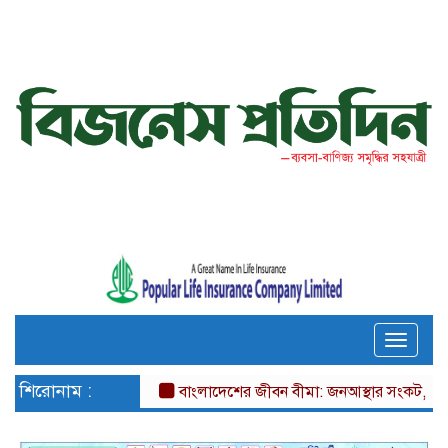
Toggle
naviga
শিরোনাম :
বাংলাদেশের জীবন বীমা: জনআস্থার সংকট, দক্ষতার ঘ