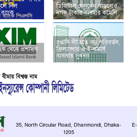
ুলে নিল
ডিজিটাল লেনদেন বাড়লেও
ব্যাংক
নগদ টাকার ব্যবহার কমেনি
রপ্তানি নীতিতে বড় পরিবর্তন,
যাংক থেকে প্রশাসক
ফ্রিল্যান্সার ও ই-কমার্স
ব্যবসায় সুখবর
35, North Circular Road, Dhanmondi, Dhaka-
E-
1205