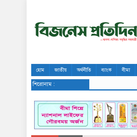
হোম
জাতীয়
অর্থনীতি
ব্যাংক
বীমা
শিরোনাম :