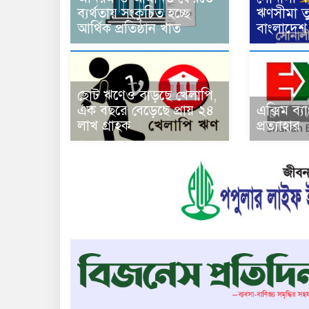
ব্যর্থতায় সংকুচিত হচ্ছে
ঋণসীমা ত
আর্থিক প্রতিষ্ঠান খাত
বাংলাদেশ 
ছোট ঋণেও বাড়ছে খেলাপি,
এক বছরে বেড়েছে প্রায় ২৪
এক্সিম ব্
লাখ গ্রাহক
প্রত্যাহার