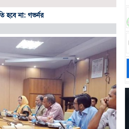
তি হবে না: গভর্নর