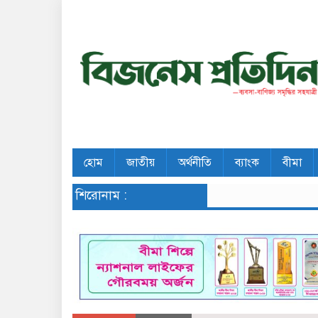
হোম
জাতীয়
অর্থনীতি
ব্যাংক
বীমা
শিরোনাম :