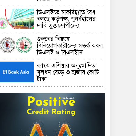
ডিএসইতে চাকরিচ্যুতি বৈধ
বলছে কর্তৃপক্ষ, পুনর্বহালের
দাবি ভুক্তভোগীদের
গুজবের বিরুদ্ধে
বিনিয়োগকারীদের সতর্ক করল
ডিএসই ও বিএসইসি
ব্যাংক এশিয়ার অনুমোদিত
মূলধন বেড়ে ৩ হাজার কোটি
টাকা
সোনালী ব্যাংকের পাঁচ শাখার
ঋণসীমা তুলে নিল বাংলাদেশ
ব্যাংক