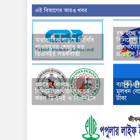
এই বিভাগের আরও খবর
বন্ধ হচ্ছে
অস্বাভাবিক বাড়ছে জিবিবি
বিনিয়োগ শ
পাওয়ারের শেয়ার দর,
প্রশিক্ষণ
ডিএসইর সতর্কবার্তা
প্রতিষ্ঠা
গুজবের বিরুদ্ধে
ব্যাংক এ
বিনিয়োগকারীদের সতর্ক
মূলধন বে
করল ডিএসই ও বিএসইসি
টাকা