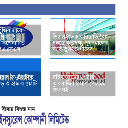
 পুঁজিবাজারে
িক্ষা ও
ডিএসইতে চাকরিচ্যুতি বৈধ
ের বিশেষায়িত
বলছে কর্তৃপক্ষ, পুনর্বহালের
ন বিএএসএম
দাবি ভুক্তভোগীদের
শিয়ার অনুমোদিত
রহিমা ফুডের শেয়ার
ড়ে ৩ হাজার কোটি
কারসাজির প্রমাণ পেয়েছে
ডিএসই