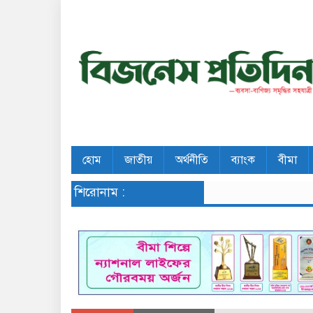
হোম
জাতীয়
অর্থনীতি
ব্যাংক
বীমা
শিরোনাম :