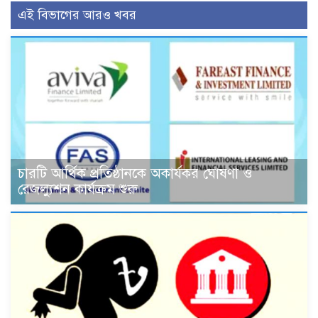
এই বিভাগের আরও খবর
চারটি আর্থিক প্রতিষ্ঠানকে অকার্যকর ঘোষণা ও
রেজল্যুশন কার্যক্রম শুরু