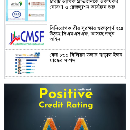
চারটি আর্থিক প্রতিষ্ঠানকে অকার্যকর
ঘোষণা ও রেজল্যুশন কার্যক্রম শুরু
বিনিয়োগকারীর সুরক্ষায় গুরুত্বপূর্ণ হয়ে
উঠছে সিএমএসএফ, আসছে নতুন
আইন
ফের ৮০০ বিলিয়ন ডলার ছাড়াল ইলন
মাস্কের সম্পদ
বাংলাদেশের জীবন বীমা: জনআস্থার
সংকট, দক্ষতার ঘাটতি এবং
পুনর্জাগরণের রূপরেখা