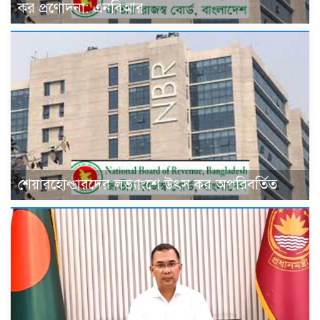
কর প্রণোদনা: এনবিআর
শেয়ারহোল্ডারদের লভ্যাংশে উৎস কর অপরিবর্তিত