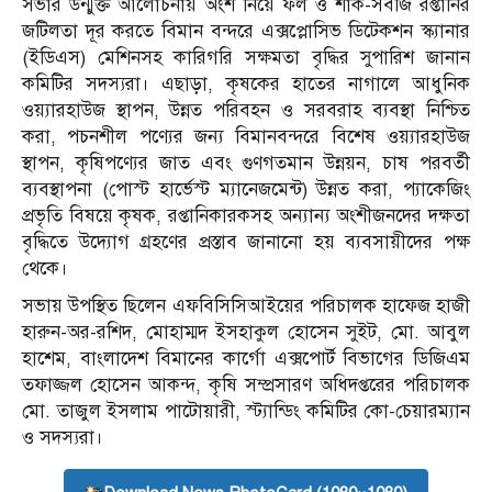
সভার উন্মুক্ত আলোচনায় অংশ নিয়ে ফল ও শাক-সবজি রপ্তানির
জটিলতা দূর করতে বিমান বন্দরে এক্সপ্লোসিভ ডিটেকশন স্ক্যানার
(ইডিএস) মেশিনসহ কারিগরি সক্ষমতা বৃদ্ধির সুপারিশ জানান
কমিটির সদস্যরা। এছাড়া, কৃষকের হাতের নাগালে আধুনিক
ওয়্যারহাউজ স্থাপন, উন্নত পরিবহন ও সরবরাহ ব্যবস্থা নিশ্চিত
করা, পচনশীল পণ্যের জন্য বিমানবন্দরে বিশেষ ওয়্যারহাউজ
স্থাপন, কৃষিপণ্যের জাত এবং গুণগতমান উন্নয়ন, চাষ পরবর্তী
ব্যবস্থাপনা (পোস্ট হার্ভেস্ট ম্যানেজমেন্ট) উন্নত করা, প্যাকেজিং
প্রভৃতি বিষয়ে কৃষক, রপ্তানিকারকসহ অন্যান্য অংশীজনদের দক্ষতা
বৃদ্ধিতে উদ্যোগ গ্রহণের প্রস্তাব জানানো হয় ব্যবসায়ীদের পক্ষ
থেকে।
সভায় উপস্থিত ছিলেন এফবিসিসিআইয়ের পরিচালক হাফেজ হাজী
হারুন-অর-রশিদ, মোহাম্মদ ইসহাকুল হোসেন সুইট, মো. আবুল
হাশেম, বাংলাদেশ বিমানের কার্গো এক্সপোর্ট বিভাগের ডিজিএম
তফাজ্জল হোসেন আকন্দ, কৃষি সম্প্রসারণ অধিদপ্তরের পরিচালক
মো. তাজুল ইসলাম পাটোয়ারী, স্ট্যান্ডিং কমিটির কো-চেয়ারম্যান
ও সদস্যরা।