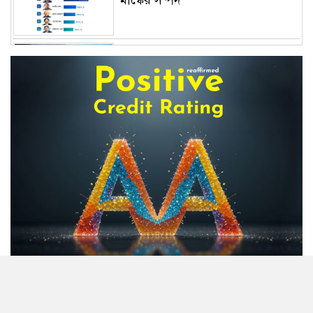
মাস্কের সম্পদ
বাংলাদেশের জীবন বীমা: জনআস্থার
সংকট, দক্ষতার ঘাটতি এবং
পুনর্জাগরণের রূপরেখা