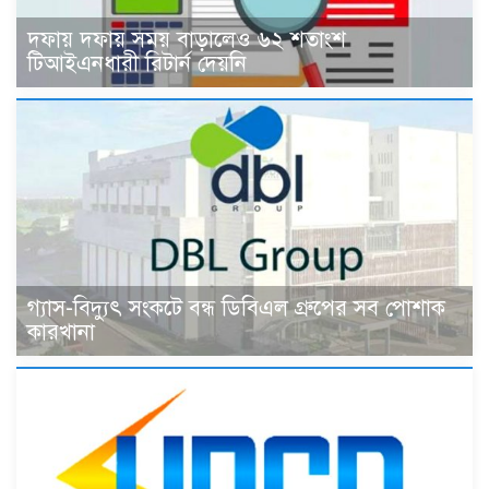
দফায় দফায় সময় বাড়ালেও ৬২ শতাংশ
টিআইএনধারী রিটার্ন দেয়নি
গ্যাস-বিদ্যুৎ সংকটে বন্ধ ডিবিএল গ্রুপের সব পোশাক
কারখানা