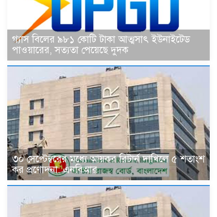
গ্যাস বিলের ৯৮১ কোটি টাকা আত্মসাৎ ইউনাইটেড
পাওয়ারের, সত্যতা পেয়েছে দুদক
৩০ সেপ্টেম্বরের মধ্যে আয়কর রিটার্ন দাখিলে ৫ শতাংশ
কর প্রণোদনা: এনবিআর