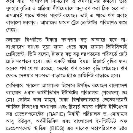
কমে যায়। পাশাপাশি বিনিয়োগ ও কর্মসংস্থানও কমবে। তাই
সুদহার বৃদ্ধির এ প্রক্রিয়া দীর্ঘমেয়াদে অনুসরণ করা ঠিক হবে না।
এসএমই খাতে ঋণের সংকট রয়েছে। তাই এ খাতে ঋণ প্রবাহ
বাড়ানো দরকার। আমাদের ফরেন ট্রেড ক্রেডিটের পরিমাণও কমে
গেছে।
ডলারের বিপরীতে টাকার দরপতন বড় আকারে হবে না-
বাংলাদেশ ব্যাংক সূত্রে জানা গেছে বলে জানান ডিসিসিআই
প্রেসিডেন্ট। তিনি বলেন, টাকার বড় বড় দরপতনের পরিবর্তে ছোট
ছোট দরপতন হবে। এটা একটি স্বস্তির বিষয়। রিজার্ভ বৃদ্ধির জন্য
অনেক পথ খোলা রয়েছে। দেশের ঋণ অনেক বৃদ্ধি পেয়েছে। ঋণ
ফেরত দেওয়ার সক্ষমতা বাড়াতে ট্যাক্স রেভিনিউ বাড়াতে হবে।
সেমিনারে প্যানেল আলোচক হিসেবে উপস্থিত রয়েছেন বাংলাদেশ
ব্যাংকের প্রধান অর্থনীতিবিদ ইউনিটের পরিচালক (গবেষণা) ডঃ
মোঃ সেলিম আল মামুন, ঢাকা বিশ্ববিদ্যালয়ের ডেভেলপমেন্ট
স্টাডিজ বিভাগের অধ্যাপক এবং রিসার্চ অ্যান্ড পলিসি ইন্টিগ্রেশন
ফর ডেভেলপমেন্টের (RAPID) নির্বাহী পরিচালক ড. মোহাম্মদ
আবু ইউসুফ, অর্থনীতিবিদ এবং বাংলাদেশ ইনস্টিটিউট অফ
ডেভেলপমেন্ট স্টাডিজ (BIDS) এর সাবেক মহাপরিচালক ডক্টর