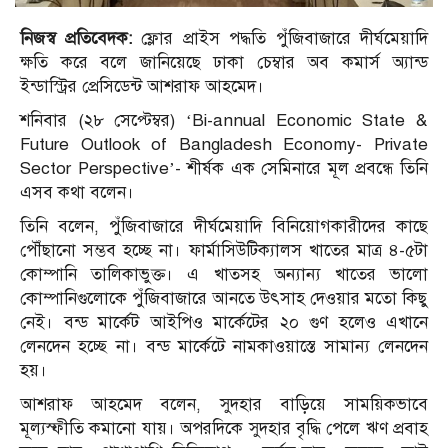
নিজস্ব প্রতিবেদক:
ফ্লোর প্রাইস পদ্ধতি পুঁজিবাজারে দীর্ঘমেয়াদি
ক্ষতি করে বলে জানিয়েছে ঢাকা চেম্বার অব কমার্স অ্যান্ড
ইন্ডাস্ট্রির প্রেসিডেন্ট আশরাফ আহমেদ।
শনিবার (২৮ সেপ্টেম্বর) ‘Bi-annual Economic State &
Future Outlook of Bangladesh Economy- Private
Sector Perspective’- শীর্ষক এক সেমিনারে মূল প্রবন্ধে তিনি
এসব কথা বলেন।
তিনি বলেন, পুঁজিবাজারে দীর্ঘমেয়াদি বিনিয়োগকারীদের কাছে
পৌঁছানো সম্ভব হচ্ছে না। ফার্মাসিউটিক্যালস খাতের মাত্র ৪-৫টা
কোম্পানি তালিকাভুক্ত। এ খাতসহ অন্যান্য খাতের ভালো
কোম্পানিগুলোকে পুঁজিবাজারে আনতে উৎসাহ দেওয়ার মতো কিছু
নেই। বন্ড মার্কেট আইপিও মার্কেটের ২০ গুণ হলেও এখানে
লেনদেন হচ্ছে না। বন্ড মার্কেটে নামকাওয়াস্তে সামান্য লেনদেন
হয়।
আশরাফ আহমেদ বলেন, সুদহার বাড়িয়ে সাময়িকভাবে
মূল্যস্ফীতি কমানো যায়। অপরদিকে সুদহার বৃদ্ধি পেলে ঋণ প্রবাহ