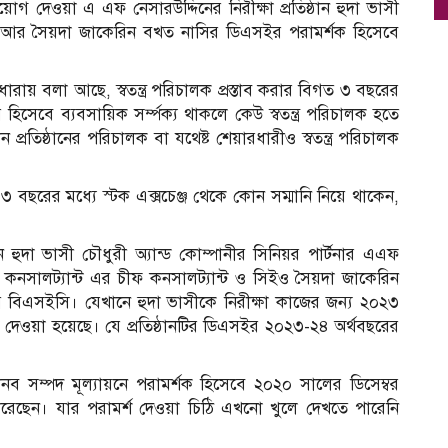
 দেওয়া এ এফ নেসারউদ্দিনের নিরীক্ষা প্রতিষ্ঠান হুদা ভাসী
ষক। আর সৈয়দা জাকেরিন বখত নাসির ডিএসইর পরামর্শক হিসেবে
য় বলা আছে, স্বতন্ত্র পরিচালক প্রস্তাব করার বিগত ৩ বছরের
টনার হিসেবে ব্যবসায়িক সর্ম্পক্য থাকলে কেউ স্বতন্ত্র পরিচালক হতে
োন প্রতিষ্ঠানের পরিচালক বা যথেষ্ট শেয়ারধারীও স্বতন্ত্র পরিচালক
বছরের মধ্যে স্টক এক্সচেঞ্জ থেকে কোন সম্মানি নিয়ে থাকেন,
 হুদা ভাসী চৌধুরী অ্যান্ড কোম্পানীর সিনিয়র পার্টনার এএফ
কনসালট্যান্ট এর চীফ কনসালট্যান্ট ও সিইও সৈয়দা জাকেরিন
 বিএসইসি। যেখানে হুদা ভাসীকে নিরীক্ষা কাজের জন্য ২০২৩
 দেওয়া হয়েছে। যে প্রতিষ্ঠানটির ডিএসইর ২০২৩-২৪ অর্থবছরের
ব সম্পদ মূল্যায়নে পরামর্শক হিসেবে ২০২০ সালের ডিসেম্বর
 করেছেন। যার পরামর্শ দেওয়া চিঠি এখনো খুলে দেখতে পারেনি