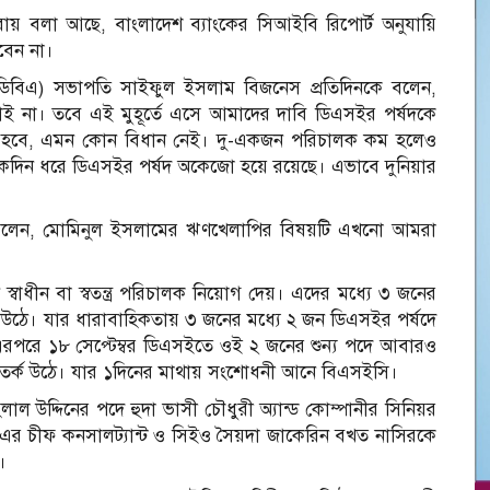
য় বলা আছে, বাংলাদেশ ব্যাংকের সিআইবি রিপোর্ট অনুযায়ি
বেন না।
(ডিবিএ) সভাপতি সাইফুল ইসলাম বিজনেস প্রতিদিনকে বলেন,
ই না। তবে এই মুহূর্তে এসে আমাদের দাবি ডিএসইর পর্ষদকে
ালাতে হবে, এমন কোন বিধান নেই। দু-একজন পরিচালক কম হলেও
কদিন ধরে ডিএসইর পর্ষদ অকেজো হয়ে রয়েছে। এভাবে দুনিয়ার
ী বলেন, মোমিনুল ইসলামের ঋণখেলাপির বিষয়টি এখনো আমরা
স্বাধীন বা স্বতন্ত্র পরিচালক নিয়োগ দেয়। এদের মধ্যে ৩ জনের
 উঠে। যার ধারাবাহিকতায় ৩ জনের মধ্যে ২ জন ডিএসইর পর্ষদে
রপরে ১৮ সেপ্টেম্বর ডিএসইতে ওই ২ জনের শুন্য পদে আবারও
তর্ক উঠে। যার ১দিনের মাথায় সংশোধনী আনে বিএসইসি।
ল উদ্দিনের পদে হুদা ভাসী চৌধুরী অ্যান্ড কোম্পানীর সিনিয়র
ট এর চীফ কনসালট্যান্ট ও সিইও সৈয়দা জাকেরিন বখত নাসিরকে
।