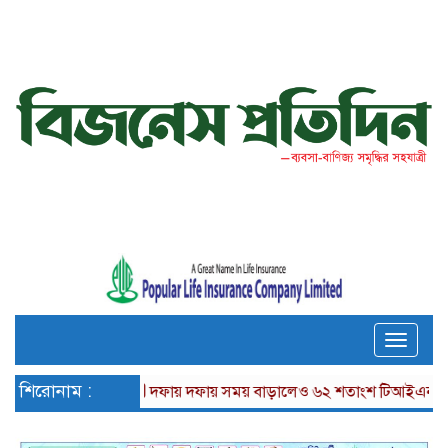
Toggle
naviga
শিরোনাম :
দফায় দফায় সময় বাড়ালেও ৬২ শতাংশ টিআইএনধারী রিটার্ন