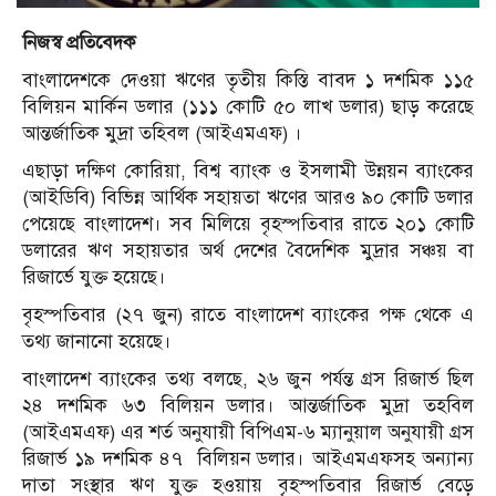
নিজস্ব প্রতিবেদক
বাংলাদেশকে দেওয়া ঋণের তৃতীয় কিস্তি বাবদ ১ দশমিক ১১৫
বিলিয়ন মার্কিন ডলার (১১১ কোটি ৫০ লাখ ডলার) ছাড় ক‌রে‌ছে
আন্তর্জাতিক মুদ্রা তহিবল (আইএমএফ) ।
এছাড়া দক্ষিণ কোরিয়া, বিশ্ব ব্যাংক ও ইসলামী উন্নয়ন ব্যাংকের
(আইডিবি) বি‌ভিন্ন আর্থিক সহায়তা ঋণের আরও ৯০ কো‌টি ডলার
পে‌য়ে‌ছে বাংলাদেশ। সব মি‌লি‌য়ে বৃহস্প‌তিবার রাতে ২০১ কো‌টি
ডলা‌রের ঋণ সহায়তার অর্থ দেশের বৈদেশিক মুদ্রার সঞ্চয় বা
রিজার্ভে যুক্ত হয়েছে।
বৃহস্প‌তিবার (২৭ জুন) রা‌তে বাংলাদেশ ব্যাংকের পক্ষ থে‌কে এ
তথ্য জানানো হয়েছে।
বাংলাদেশ ব্যাংকের তথ্য বলছে, ২৬ জুন পর্যন্ত গ্রস রিজার্ভ ছিল
২৪ দশমিক ৬৩ বিলিয়ন ডলার। আন্তর্জাতিক মুদ্রা তহবিল
(আইএমএফ) এর শর্ত অনুযায়ী বিপিএম-৬ ম্যানুয়াল অনুযায়ী গ্রস
রিজার্ভ ১৯ দশমিক ৪৭ বিলিয়ন ডলার। আইএমএফসহ অন্যান্য
দাতা সংস্থার ঋণ যুক্ত হওয়ায় বৃহস্প‌তিবার রিজার্ভ বেড়ে