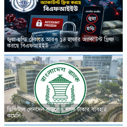
জুয়া-হুন্ডি ঠেকাতে আরও ১৪ হাজার অ্যাকাউন্ট ফ্রিজ
করছে বিএফআইইউ
ডিজিটাল লেনদেন বাড়লেও নগদ টাকার ব্যবহার
কমেনি