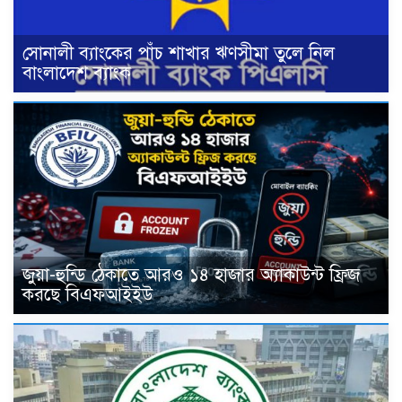
সোনালী ব্যাংকের পাঁচ শাখার ঋণসীমা তুলে নিল
বাংলাদেশ ব্যাংক
জুয়া-হুন্ডি ঠেকাতে আরও ১৪ হাজার অ্যাকাউন্ট ফ্রিজ
করছে বিএফআইইউ