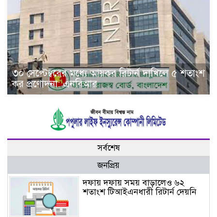
৩০ সেপ্টেম্বরের মধ্যে আয়কর রিটার্ন দাখিলে ৫ শতাংশ
কর প্রণোদনা: এনবিআর
সর্বশেষ
জনপ্রিয়
দফায় দফায় সময় বাড়ালেও ৬২
শতাংশ টিআইএনধারী রিটার্ন দেয়নি