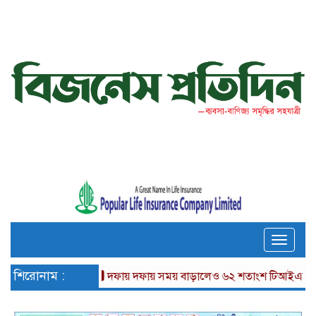
Toggle
naviga
শিরোনাম :
দফায় দফায় সময় বাড়ালেও ৬২ শতাংশ টিআইএনধারী রিটার