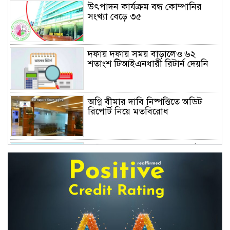
উৎপাদন কার্যক্রম বন্ধ কোম্পানির
সংখ্যা বেড়ে ৩৫
দফায় দফায় সময় বাড়ালেও ৬২
শতাংশ টিআইএনধারী রিটার্ন দেয়নি
অগ্নি বীমার দাবি নিষ্পত্তিতে অডিট
রিপোর্ট নিয়ে মতবিরোধ
অনিয়ম ও আমানত ফেরতে ব্যর্থতায়
সংকুচিত হচ্ছে আর্থিক প্রতিষ্ঠান খাত