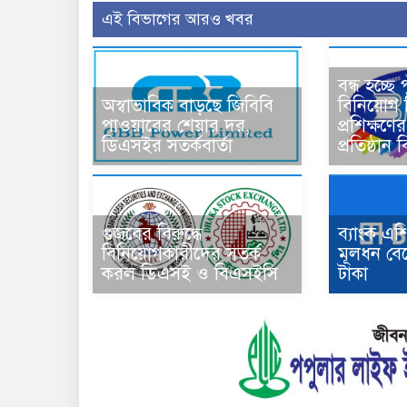
এই বিভাগের আরও খবর
বন্ধ হচ্ছে
অস্বাভাবিক বাড়ছে জিবিবি
বিনিয়োগ শ
পাওয়ারের শেয়ার দর,
প্রশিক্ষণ
ডিএসইর সতর্কবার্তা
প্রতিষ্ঠা
গুজবের বিরুদ্ধে
ব্যাংক এ
বিনিয়োগকারীদের সতর্ক
মূলধন বে
করল ডিএসই ও বিএসইসি
টাকা