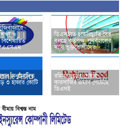
 পুঁজিবাজারে
িক্ষা ও
ডিএসইতে চাকরিচ্যুতি বৈধ
ের বিশেষায়িত
বলছে কর্তৃপক্ষ, পুনর্বহালের
ন বিএএসএম
দাবি ভুক্তভোগীদের
শিয়ার অনুমোদিত
রহিমা ফুডের শেয়ার
ড়ে ৩ হাজার কোটি
কারসাজির প্রমাণ পেয়েছে
ডিএসই