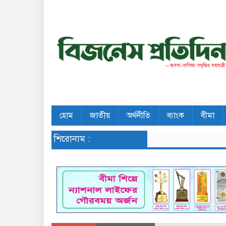
হোম
জাতীয়
অর্থনীতি
ব্যাংক
বীমা
শিরোনাম :