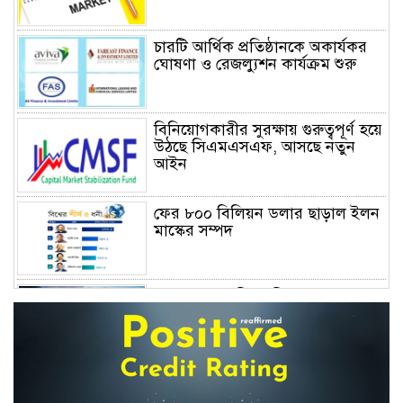
চারটি আর্থিক প্রতিষ্ঠানকে অকার্যকর
ঘোষণা ও রেজল্যুশন কার্যক্রম শুরু
বিনিয়োগকারীর সুরক্ষায় গুরুত্বপূর্ণ হয়ে
উঠছে সিএমএসএফ, আসছে নতুন
আইন
ফের ৮০০ বিলিয়ন ডলার ছাড়াল ইলন
মাস্কের সম্পদ
বাংলাদেশের জীবন বীমা: জনআস্থার
সংকট, দক্ষতার ঘাটতি এবং
পুনর্জাগরণের রূপরেখা