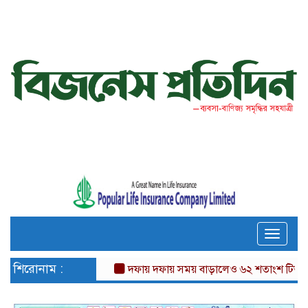
Toggle
naviga
শিরোনাম :
দফায় দফায় সময় বাড়ালেও ৬২ শতাংশ টিআইএনধারী 