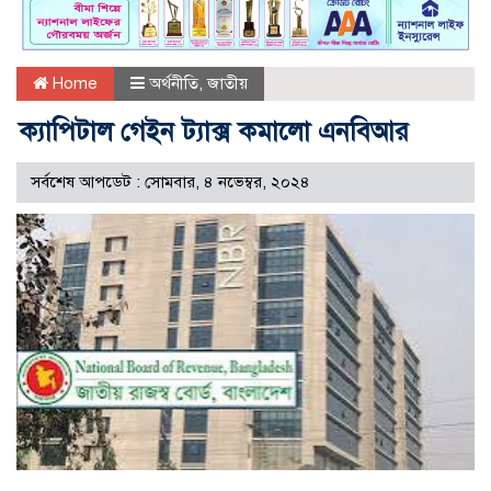
Home
অর্থনীতি
,
জাতীয়
ক‍্যাপিটাল গেইন ট‍্যাক্স কমালো এনবিআর
সর্বশেষ আপডেট : সোমবার, ৪ নভেম্বর, ২০২৪