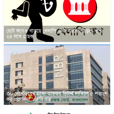
ছোট ঋণেও বাড়ছে খেলাপি, এক বছরে বেড়েছে প্রায়
২৪ লাখ গ্রাহক
৩০ সেপ্টেম্বরের মধ্যে আয়কর রিটার্ন দাখিলে ৫ শতাংশ
কর প্রণোদনা: এনবিআর