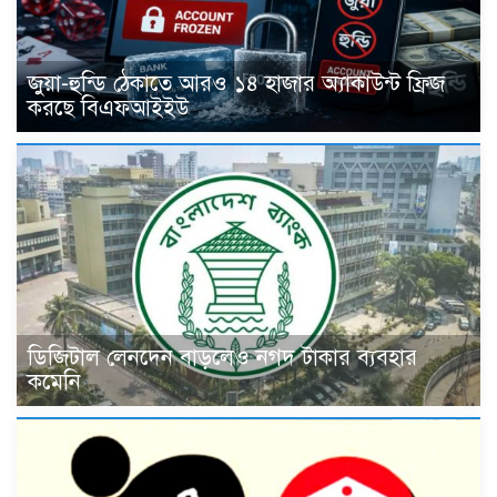
জুয়া-হুন্ডি ঠেকাতে আরও ১৪ হাজার অ্যাকাউন্ট ফ্রিজ
করছে বিএফআইইউ
ডিজিটাল লেনদেন বাড়লেও নগদ টাকার ব্যবহার
কমেনি