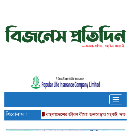
Toggle
naviga
শিরোনাম :
বাংলাদেশের জীবন বীমা: জনআস্থার সংকট, দক্ষতার ঘাটত