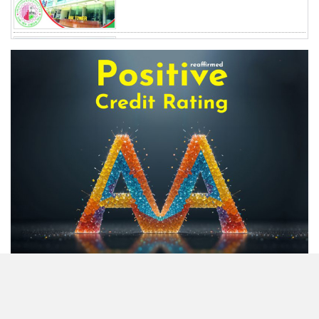
দফায় দফায় সময় বাড়ালেও ৬২
শতাংশ টিআইএনধারী রিটার্ন দেয়নি