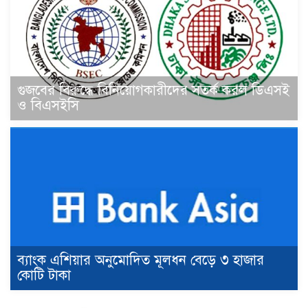
গুজবের বিরুদ্ধে বিনিয়োগকারীদের সতর্ক করল ডিএসই
ও বিএসইসি
ব্যাংক এশিয়ার অনুমোদিত মূলধন বেড়ে ৩ হাজার
কোটি টাকা