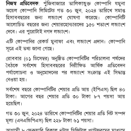
নিজস্ব প্রতিবেদক
: পুঁজিবাজারে তালিকাভুক্ত কোম্পানি যমুনা
অয়েল কোম্পানি লিমিটেড গত ৩০ জুন, ২০২৪ তারিখে সমাপ্ত
হিসাববছরের জন্য লভ্যাংশ ঘোষণা করেছে। কোম্পানিটি
আলোচিত বছরের জন্য শেয়ারহোল্ডারদের ১৫০ শতাংশ লভ্যাংশ
দেবে। এর পুরোটাই নগদ লভ্যাংশ।
এটি কোম্পানির রেকর্ড মুনাফা এবং লভ্যাংশ প্রদান। কোম্পানি
সূত্রে এই তথ্য জানা গেছে।
রোববার (০১ ডিসেম্বর) অনুষ্ঠিত কোম্পানিটির পরিচালনা পর্ষদের
বৈঠকে সর্বশেষ হিসাববছরের নিরীক্ষিত আর্থিক প্রতিবেদন
পর্যালোচনা ও অনুমোদনের পর লভ্যাংশ সংক্রান্ত এই সিদ্ধান্ত
নেওয়া হয়।
সর্বশেষ বছরে কোম্পানিটির শেয়ার প্রতি আয় (ইপিএস) ছিল ৪০
টাকা। আগের বছর শেয়ার প্রতি ৩০ টাকা ৮৭ পয়সা আয়
হয়েছিল।
গত ৩০ জুন, ২০২৪ তারিখে কোম্পানিটির শেয়ার প্রতি নিট সম্পদ
মূল্য (এনএভিপিএস) ছিল ২২৮ টাকা ৬১ পয়সা।
আগামী ৮ ফেব্রুয়ারি বিকাল ৪টায় ডিজিটাল প্ল্যাটফরমের মাধ্যমে