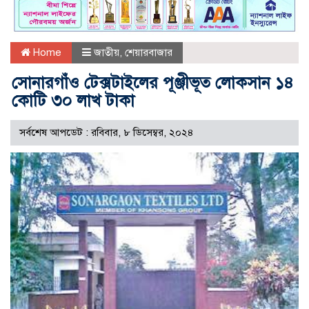
Home
জাতীয়
,
শেয়ারবাজার
সোনারগাঁও টেক্সটাইলের পূঞ্জীভূত লোকসান ১৪
কোটি ৩০ লাখ টাকা
সর্বশেষ আপডেট : রবিবার, ৮ ডিসেম্বর, ২০২৪