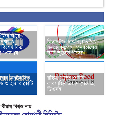
 পুঁজিবাজারে
িক্ষা ও
ডিএসইতে চাকরিচ্যুতি বৈধ
ের বিশেষায়িত
বলছে কর্তৃপক্ষ, পুনর্বহালের
ন বিএএসএম
দাবি ভুক্তভোগীদের
শিয়ার অনুমোদিত
রহিমা ফুডের শেয়ার
ড়ে ৩ হাজার কোটি
কারসাজির প্রমাণ পেয়েছে
ডিএসই