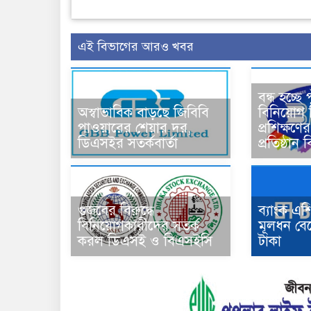
এই বিভাগের আরও খবর
বন্ধ হচ্ছে
অস্বাভাবিক বাড়ছে জিবিবি
বিনিয়োগ শ
পাওয়ারের শেয়ার দর,
প্রশিক্ষণ
ডিএসইর সতর্কবার্তা
প্রতিষ্ঠা
গুজবের বিরুদ্ধে
ব্যাংক এ
বিনিয়োগকারীদের সতর্ক
মূলধন বে
করল ডিএসই ও বিএসইসি
টাকা