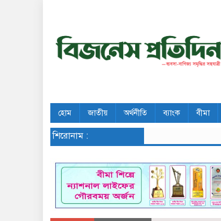
হোম
জাতীয়
অর্থনীতি
ব্যাংক
বীমা
শিরোনাম :