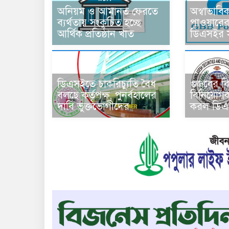
অনিয়ম ও আমানত ফেরতে
অস্বাভাবি
ব্যর্থতায় সংকুচিত হচ্ছে
পাওয়ারের
আর্থিক প্রতিষ্ঠান খাত
ডিএসইর সত
ডিএসইতে চাকরিচ্যুতি বৈধ
গুজবের বির
বলছে কর্তৃপক্ষ, পুনর্বহালের
বিনিয়োগক
দাবি ভুক্তভোগীদের
করল ডিএ