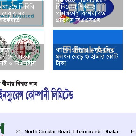
বন্ধ হচ্ছে পুঁজিবাজারে
ক বাড়ছে জিবিবি
বিনিয়োগ শিক্ষা ও
 শেয়ার দর,
প্রশিক্ষণের বিশেষায়িত
র্কবার্তা
প্রতিষ্ঠান বিএএসএম
ুদ্ধে
ব্যাংক এশিয়ার অনুমোদিত
ারীদের সতর্ক
মূলধন বেড়ে ৩ হাজার কোটি
সই ও বিএসইসি
টাকা
35, North Circular Road, Dhanmondi, Dhaka-
E-