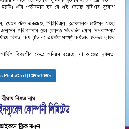
য়ার মাধ্যমে উল্লেখযোগ্য সুবিধার সুযোগ হতে পারে৷ তবে এ
লাপ হয়নি। এটা প্রতীয়মান হয় যে এই ধরনের সুবিধার সুযোগ
যে যেমন স্টক এক্সচেঞ্জ, সিডিবিএল, ব্রোকারেজ হাউসের মধ্যে
আদান-প্রদানের পরিচালনার স্তরে কোনও পরিবর্তন হয়নি; পরিকল্পনা/
়ে বিলম্ব, ব্যয় বৃদ্ধি বা এমনকি সম্পূর্ণ ব্যর্থতার গুরুতর ঝুঁকির
র্থিক বিবরণীর ক্ষেত্রে অনিয়ম হয়েছে, যা কাজের দুর্বলতা
s PhotoCard (1080×1080)
আইকনে ক্লিক করুন...