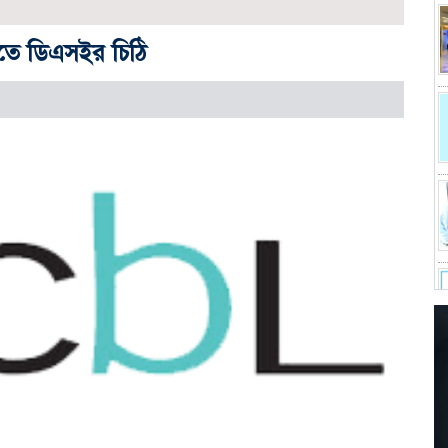
রতে ডিএসইর চিঠি