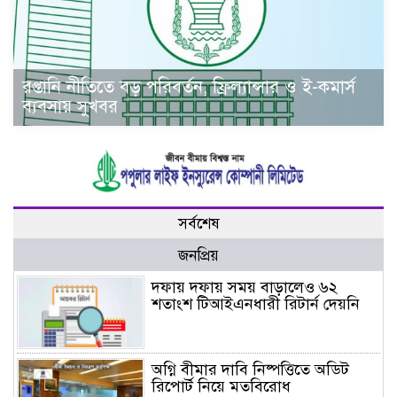
রপ্তানি নীতিতে বড় পরিবর্তন, ফ্রিল্যান্সার ও ই-কমার্স
ব্যবসায় সুখবর
সর্বশেষ
জনপ্রিয়
দফায় দফায় সময় বাড়ালেও ৬২
শতাংশ টিআইএনধারী রিটার্ন দেয়নি
অগ্নি বীমার দাবি নিষ্পত্তিতে অডিট
রিপোর্ট নিয়ে মতবিরোধ