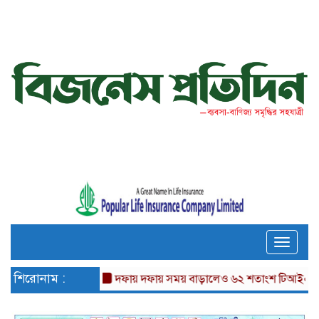
Toggle
naviga
শিরোনাম :
দফায় দফায় সময় বাড়ালেও ৬২ শতাংশ টিআইএনধারী রিট