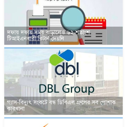
দফায় দফায় সময় বাড়ালেও ৬২ শতাংশ
টিআইএনধারী রিটার্ন দেয়নি
গ্যাস-বিদ্যুৎ সংকটে বন্ধ ডিবিএল গ্রুপের সব পোশাক
কারখানা