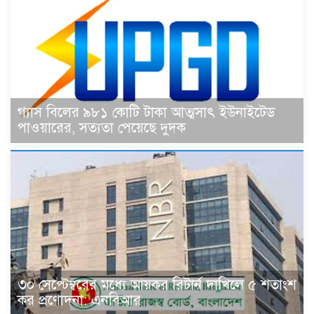
গ্যাস বিলের ৯৮১ কোটি টাকা আত্মসাৎ ইউনাইটেড
পাওয়ারের, সত্যতা পেয়েছে দুদক
৩০ সেপ্টেম্বরের মধ্যে আয়কর রিটার্ন দাখিলে ৫ শতাংশ
কর প্রণোদনা: এনবিআর