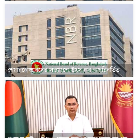
শেয়ারহোল্ডারদের লভ্যাংশে উৎস কর অপরিবর্তিত