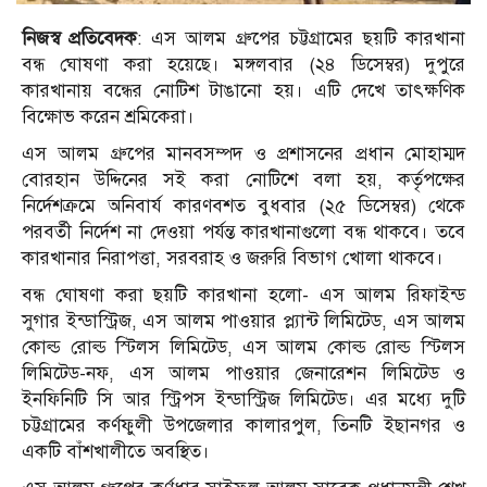
নিজস্ব প্রতিবেদক
: এস আলম গ্রুপের চট্টগ্রামের ছয়টি কারখানা
বন্ধ ঘোষণা করা হয়েছে। মঙ্গলবার (২৪ ডিসেম্বর) দুপুরে
কারখানায় বন্ধের নোটিশ টাঙানো হয়। এটি দেখে তাৎক্ষণিক
বিক্ষোভ করেন শ্রমিকেরা।
এস আলম গ্রুপের মানবসম্পদ ও প্রশাসনের প্রধান মোহাম্মদ
বোরহান উদ্দিনের সই করা নোটিশে বলা হয়, কর্তৃপক্ষের
নির্দেশক্রমে অনিবার্য কারণবশত বুধবার (২৫ ডিসেম্বর) থেকে
পরবর্তী নির্দেশ না দেওয়া পর্যন্ত কারখানাগুলো বন্ধ থাকবে। তবে
কারখানার নিরাপত্তা, সরবরাহ ও জরুরি বিভাগ খোলা থাকবে।
বন্ধ ঘোষণা করা ছয়টি কারখানা হলো- এস আলম রিফাইন্ড
সুগার ইন্ডাস্ট্রিজ, এস আলম পাওয়ার প্ল্যান্ট লিমিটেড, এস আলম
কোল্ড রোল্ড স্টিলস লিমিটেড, এস আলম কোল্ড রোল্ড স্টিলস
লিমিটেড-নফ, এস আলম পাওয়ার জেনারেশন লিমিটেড ও
ইনফিনিটি সি আর স্ট্রিপস ইন্ডাস্ট্রিজ লিমিটেড। এর মধ্যে দুটি
চট্টগ্রামের কর্ণফুলী উপজেলার কালারপুল, তিনটি ইছানগর ও
একটি বাঁশখালীতে অবস্থিত।