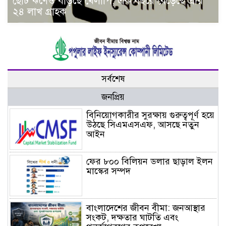
ছোট ঋণেও বাড়ছে খেলাপি, এক বছরে বেড়েছে প্রায়
২৪ লাখ গ্রাহক
সর্বশেষ
জনপ্রিয়
বিনিয়োগকারীর সুরক্ষায় গুরুত্বপূর্ণ হয়ে
উঠছে সিএমএসএফ, আসছে নতুন
আইন
ফের ৮০০ বিলিয়ন ডলার ছাড়াল ইলন
মাস্কের সম্পদ
বাংলাদেশের জীবন বীমা: জনআস্থার
সংকট, দক্ষতার ঘাটতি এবং