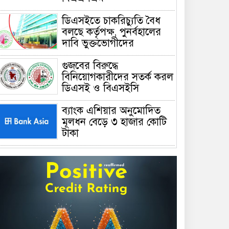
ডিএসইতে চাকরিচ্যুতি বৈধ
বলছে কর্তৃপক্ষ, পুনর্বহালের
দাবি ভুক্তভোগীদের
গুজবের বিরুদ্ধে
বিনিয়োগকারীদের সতর্ক করল
ডিএসই ও বিএসইসি
ব্যাংক এশিয়ার অনুমোদিত
মূলধন বেড়ে ৩ হাজার কোটি
টাকা
সোনালী ব্যাংকের পাঁচ শাখার
ঋণসীমা তুলে নিল বাংলাদেশ
ব্যাংক