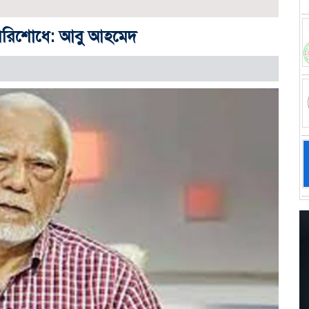
 পরিশোধে: আবু আহমেদ