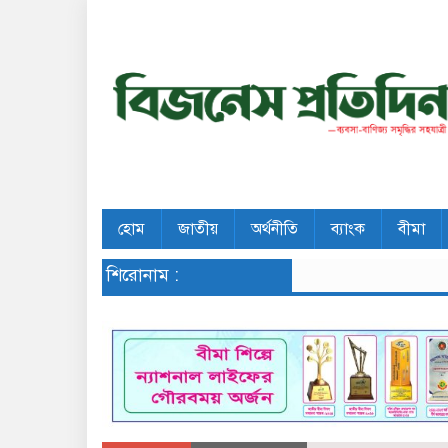
হোম
জাতীয়
অর্থনীতি
ব্যাংক
বীমা
শিরোনাম :