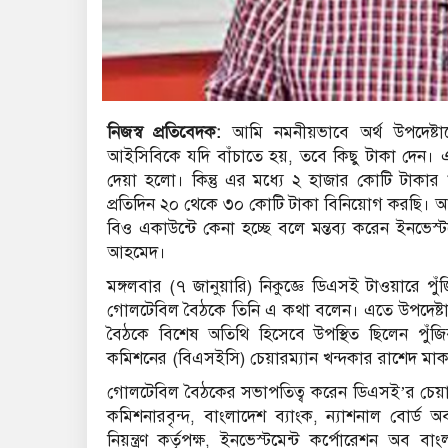
নিজস্ব প্রতিবেদক:
আমি নমনীয়ভাবে অর্থ উপদেষ্ট
আইসিবিকে যদি বাঁচাতে হয়, তবে কিছু টাকা দেন। এক
দেয়া হলো। কিন্তু এর মধ্যে ২ হাজার কোটি টাকা
প্রতিদিন ২০ থেকে ৩০ কোটি টাকা বিনিয়োগ করছি। আ
বিও একাউন্টে কেনা হচ্ছে বলে মন্তব্য করেন ইনভেস
আহমেদ।
মঙ্গলবার (৭ জানুয়ারি) নিকুজ্ঞে ডিএসই টাওয়ারে পুঁ
গোলটেবিল বৈঠকে তিনি এ কথা বলেন। এতে উপদেষ্টা ড
বৈঠকে বিশেষ অতিথি হিসেবে উপস্থিত ছিলেন পুঁজিবাজা
কমিশনের (বিএসইসি) চেয়ারম্যান খন্দকার রাশেদ মাক
গোলটেবিল বৈঠকের সভাপতিত্ব করেন ডিএসই’র চেয়া
কমিশনারবৃন্দ, বাংলাদেশ ব্যাংক, ন্যাশনাল বোর্ড অব
নিয়ন্ত্রণ কর্তৃপক্ষ, ইনভেস্টমেন্ট কর্পোরেশন অব বাংল