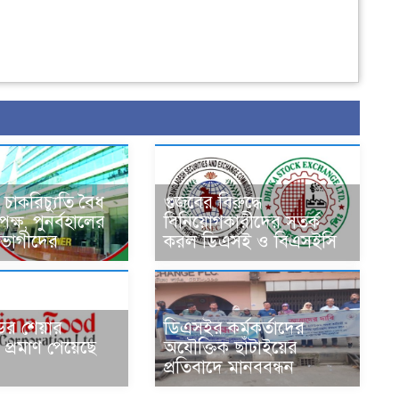
াকরিচ্যুতি বৈধ
গুজবের বিরুদ্ধে
পক্ষ, পুনর্বহালের
বিনিয়োগকারীদের সতর্ক
তভোগীদের
করল ডিএসই ও বিএসইসি
ের শেয়ার
ডিএসইর কর্মকর্তাদের
প্রমাণ পেয়েছে
অযৌক্তিক ছাঁটাইয়ের
প্রতিবাদে মানববন্ধন