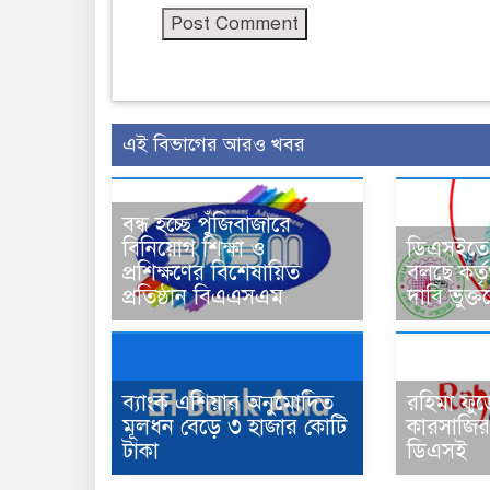
এই বিভাগের আরও খবর
বন্ধ হচ্ছে পুঁজিবাজারে
বিনিয়োগ শিক্ষা ও
ডিএসইতে চ
প্রশিক্ষণের বিশেষায়িত
বলছে কর্তৃ
প্রতিষ্ঠান বিএএসএম
দাবি ভুক্
ব্যাংক এশিয়ার অনুমোদিত
রহিমা ফুড
মূলধন বেড়ে ৩ হাজার কোটি
কারসাজির 
টাকা
ডিএসই