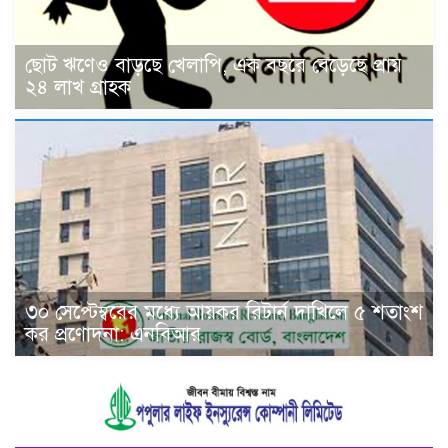
ছোট ঋণেও বাড়ছে খেলাপি, এক বছরে বেড়েছে প্রায়
২৪ লাখ গ্রাহক
৩০ সেপ্টেম্বরের মধ্যে আয়কর রিটার্ন দাখিলে ৫ শতাংশ
কর প্রণোদনা: এনবিআর