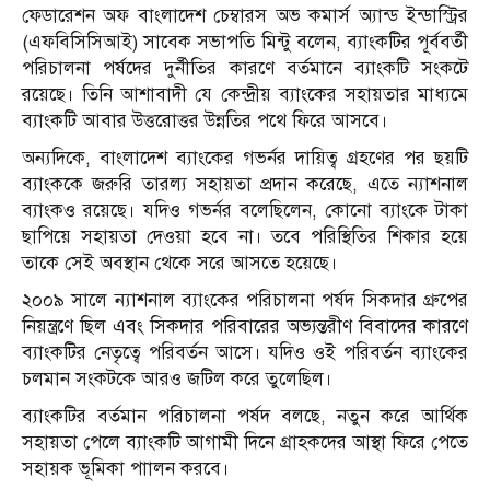
ফেডারেশন অফ বাংলাদেশ চেম্বারস অভ কমার্স অ্যান্ড ইন্ডাস্ট্রির
(এফবিসিসিআই) সাবেক সভাপতি মিন্টু বলেন, ব্যাংকটির পূর্ববর্তী
পরিচালনা পর্ষদের দুর্নীতির কারণে বর্তমানে ব্যাংকটি সংকটে
রয়েছে। তিনি আশাবাদী যে কেন্দ্রীয় ব্যাংকের সহায়তার মাধ্যমে
ব্যাংকটি আবার উত্তরোত্তর উন্নতির পথে ফিরে আসবে।
অন্যদিকে, বাংলাদেশ ব্যাংকের গভর্নর দায়িত্ব গ্রহণের পর ছয়টি
ব্যাংককে জরুরি তারল্য সহায়তা প্রদান করেছে, এতে ন্যাশনাল
ব্যাংকও রয়েছে। যদিও গভর্নর বলেছিলেন, কোনো ব্যাংকে টাকা
ছাপিয়ে সহায়তা দেওয়া হবে না। তবে পরিস্থিতির শিকার হয়ে
তাকে সেই অবস্থান থেকে সরে আসতে হয়েছে।
২০০৯ সালে ন্যাশনাল ব্যাংকের পরিচালনা পর্ষদ সিকদার গ্রুপের
নিয়ন্ত্রণে ছিল এবং সিকদার পরিবারের অভ্যন্তরীণ বিবাদের কারণে
ব্যাংকটির নেতৃত্বে পরিবর্তন আসে। যদিও ওই পরিবর্তন ব্যাংকের
চলমান সংকটকে আরও জটিল করে তুলেছিল।
ব্যাংকটির বর্তমান পরিচালনা পর্ষদ বলছে, নতুন করে আর্থিক
সহায়তা পেলে ব্যাংকটি আগামী দিনে গ্রাহকদের আস্থা ফিরে পেতে
সহায়ক ভূমিকা পাালন করবে।