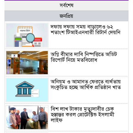
সর্বশেষ
জনপ্রিয়
দফায় দফায় সময় বাড়ালেও ৬২
শতাংশ টিআইএনধারী রিটার্ন দেয়নি
অগ্নি বীমার দাবি নিষ্পত্তিতে অডিট
রিপোর্ট নিয়ে মতবিরোধ
অনিয়ম ও আমানত ফেরতে ব্যর্থতায়
সংকুচিত হচ্ছে আর্থিক প্রতিষ্ঠান খাত
বিশ লাখ টাকার মৃত্যুদাবীর চেক
হস্তান্তর করল প্রোটেক্টিভ ইসলামী
লাইফ