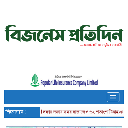
Toggle
naviga
শিরোনাম :
দফায় দফায় সময় বাড়ালেও ৬২ শতাংশ টিআইএনধারী রিটার