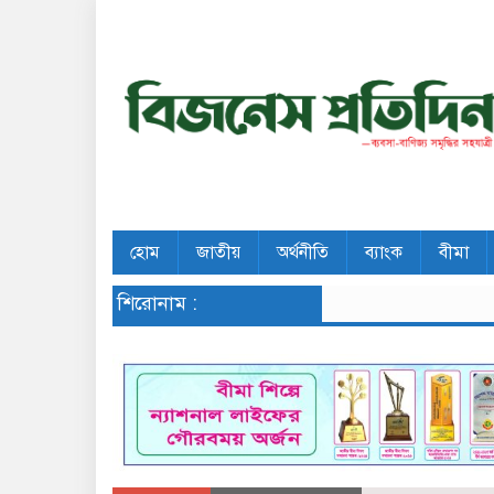
হোম
জাতীয়
অর্থনীতি
ব্যাংক
বীমা
শিরোনাম :