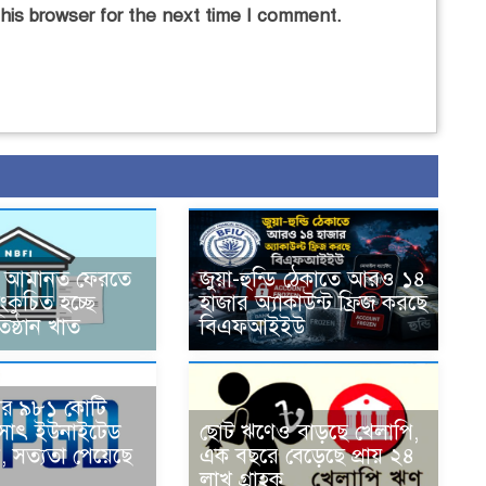
his browser for the next time I comment.
 আমানত ফেরতে
জুয়া-হুন্ডি ঠেকাতে আরও ১৪
সংকুচিত হচ্ছে
হাজার অ্যাকাউন্ট ফ্রিজ করছে
তিষ্ঠান খাত
বিএফআইইউ
লের ৯৮১ কোটি
মসাৎ ইউনাইটেড
ছোট ঋণেও বাড়ছে খেলাপি,
, সত্যতা পেয়েছে
এক বছরে বেড়েছে প্রায় ২৪
লাখ গ্রাহক