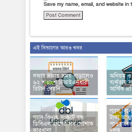
Save my name, email, and website in t
এই বিভাগের আরও খবর
দফায় দফায় সময় বাড়ালেও
অনিয়ম ও
৬২ শতাংশ টিআইএনধারী
ব্যর্থতায় 
রিটার্ন দেয়নি
আর্থিক প্র
গ্যাস বি
গ্যাস-বিদ্যুৎ সংকটে বন্ধ
টাকা আত্
ডিবিএল গ্রুপের সব পোশাক
পাওয়ারের
কারখানা
দুদক