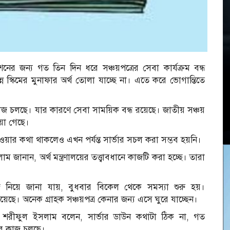
ের জন‌্য গত তিন দিন ধরে সঞ্চয়পত্রের সেবা কার্যক্রম বন্ধ
্ন স্কিমের মুনাফার অর্থ তোলা যাচ্ছে না। এতে ক‌রে ভোগান্তিতে
াজ চল‌ছে। যার কারণে সেবা সাময়িক বন্ধ রয়েছে। জাতীয় সঞ্চয়
য়া গেছে।
ওয়ার কথা থাকলেও এখন পর্যন্ত সার্ভার সচল করা সম্ভব হয়নি।
 জানান, অর্থ মন্ত্রণালয়ের তত্ত্বাবধানে কাজটি করা হচ্ছে। তারা
িয়ে জানা যায়, বুধবার‌ বিকেল থে‌কে সমস‌্যা শুরু হয়।
রয়েছে। অনেক গ্রাহক সঞ্চয়পত্র কেনার জন্য এসে ঘুরে যাচ্ছেন।
দ শরীফুল ইসলাম ব‌লেন, সার্ভার ডাউন কথাটা ঠিক না, গত
ের কাজ চল‌ছে।