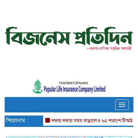
Toggle
naviga
শিরোনাম :
দফায় দফায় সময় বাড়ালেও ৬২ শতাংশ টিআইএনধারী রিট