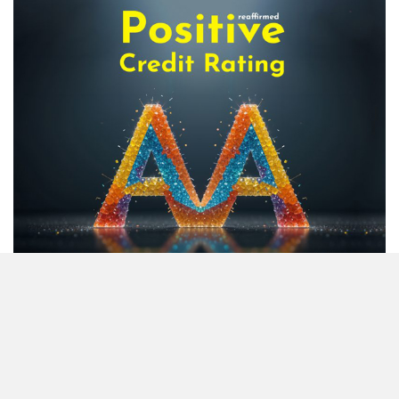
শেয়ার দর, ডিএসইর সতর্কবার্তা