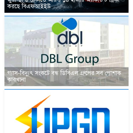
করছে বিএফআইইউ
গ্যাস-বিদ্যুৎ সংকটে বন্ধ ডিবিএল গ্রুপের সব পোশাক
কারখানা