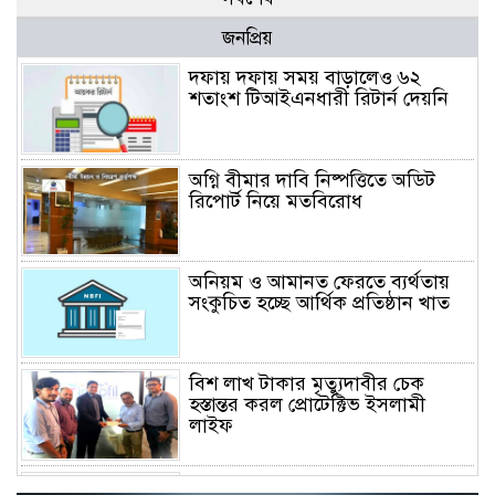
জনপ্রিয়
দফায় দফায় সময় বাড়ালেও ৬২
শতাংশ টিআইএনধারী রিটার্ন দেয়নি
অগ্নি বীমার দাবি নিষ্পত্তিতে অডিট
রিপোর্ট নিয়ে মতবিরোধ
অনিয়ম ও আমানত ফেরতে ব্যর্থতায়
সংকুচিত হচ্ছে আর্থিক প্রতিষ্ঠান খাত
বিশ লাখ টাকার মৃত্যুদাবীর চেক
হস্তান্তর করল প্রোটেক্টিভ ইসলামী
লাইফ
অস্বাভাবিক বাড়ছে জিবিবি পাওয়ারের