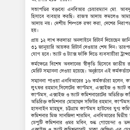
সভাপতির বক্তব্যে এনবিআর চেয়ারম্যান মো. আবদুর 
হিসাবে ব্যবহার করছি। রাজস্ব আদায় কমলেও আমাদের 
আদায় নয়। দেশীয় শিল্পকে রক্ষা করা, দেশের নিরাপত্তা
হয়।
প্রায় ১২ লাখ করদাতা অনলাইনে রিটার্ন দিয়েছেন জ
৩১ জানুয়ারি আয়কর রিটার্ন দেওয়ার শেষ দিন। তারপরেও 
যোগ হবে। ভ্যাট ও ট্যাক্স ফাঁকি দিতে ব্যবসায়ীরা 
কর্মক্ষেত্রে বিশেষ অবদানের স্বীকৃতি হিসেবে জাতীয়
মেরিট সম্মাননা দেওয়া হয়েছে। অনুষ্ঠানে এই কর্মকর্তা
সম্মাননা পাওয়া এনবিআরের ১৬ কর্মকর্তারা হলেন, কা
লুৎফর রহমান,সিলেটের কাস্টমস, এক্সাইজ ও ভ্যাট 
কাস্টমস, এক্সাইজ ও ভ্যাট কমিশনারেটের অতিরিক্
অতিরিক্ত কমিশনার মোহাম্মদ সফিউর রহমান, কাস্টমস, 
হাসনাইন মাহমুদ, চট্টগ্রাম কাস্টমস হাউসের যুগ্ম ক
কমিশনার মিজ সানজিদা শারমিন, এনবিআরের দ্বিতীয়
ডেপুটি কমিশনার ওমর মবিন, শুল্ক গোয়েন্দা ও 
এক্সাইজ ও ভ্যাট কমিশনারেট, ঢাকা (দক্ষিণ) এর ডেপ