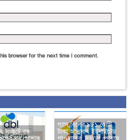
his browser for the next time I comment.
গ্যাস বিলের ৯৮১ কোটি
যুৎ সংকটে বন্ধ
টাকা আত্মসাৎ ইউনাইটেড
্রুপের সব পোশাক
পাওয়ারের, সত্যতা পেয়েছে