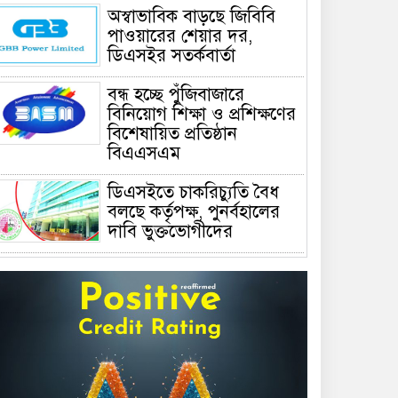
অস্বাভাবিক বাড়ছে জিবিবি
পাওয়ারের শেয়ার দর,
ডিএসইর সতর্কবার্তা
বন্ধ হচ্ছে পুঁজিবাজারে
বিনিয়োগ শিক্ষা ও প্রশিক্ষণের
বিশেষায়িত প্রতিষ্ঠান
বিএএসএম
ডিএসইতে চাকরিচ্যুতি বৈধ
বলছে কর্তৃপক্ষ, পুনর্বহালের
দাবি ভুক্তভোগীদের
গুজবের বিরুদ্ধে
বিনিয়োগকারীদের সতর্ক করল
ডিএসই ও বিএসইসি