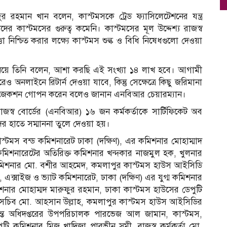
রহমান খান বলেন, কাস্টমসকে ট্রেড ফ্যাসিলেটেশনের যন্ত্র
কাস্টমসের গুরুত্ব কমেনি। কাস্টমসের মূল উদ্দেশ্য রাজস্ব
 নিশ্চিত করার লক্ষ্যে কাস্টমস শুল্ক ও বিধি নিষেধগুলো দেওয়া
ানিয়ে তিনি বলেন, আশা করছি এই সংখ্যা ১৪ লাখ হবে। আগামী
অনলাইনে রিটার্ন দেওয়া যাবে, কিন্তু সেক্ষেত্রে কিছু জরিমানা
ট্রান্সজেকশন গোপন করেন বলেও জানান এনবিআর চেয়ারম্যান।
 রাজস্ব বোর্ডের (এনবিআর) ১৬ জন কর্মকর্তাকে সার্টিফিকেট অব
দের হাতে সম্মাননা তুলে দেওয়া হয়।
স্টমস বন্ড কমিশনারেট ঢাকা (দক্ষিণ), এর কমিশনার মোহাম্মাদ
কমিশনারেটের অতিরিক্ত কমিশনার খন্দকার নাজমুল হক, খুলনার
ত কমিশনার মো. বশীর আহমেদ, কমলাপুর কাস্টমস হাউস আইসিডি
এক্সাইজ ও ভ্যাট কমিশনারেট, ঢাকা (দক্ষিণ) এর যুগ্ম কমিশনার
মিশনার মোহাম্মদ মারুফুর রহমান, ঢাকা কাস্টমস হাউসের ডেপুটি
 সচিব মো. আহসান উল্লাহ, কমলাপুর কাস্টমস হাউস আইসিডির
তদন্ত অধিদপ্তরের উপপরিচালক পারভেজ আল জামান, কাস্টমস,
ুটি কমিশনার মিজ খাদিজা পারভীন সুমী, রাজস্ব কর্মকর্তা মো.