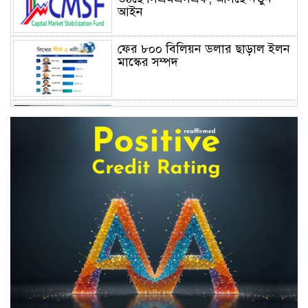
আইন
ফের ৮০০ বিলিয়ন ডলার ছাড়াল ইলন
মাস্কের সম্পদ
বাংলাদেশের জীবন বীমা: জনআস্থার
সংকট, দক্ষতার ঘাটতি এবং
পুনর্জাগরণের রূপরেখা