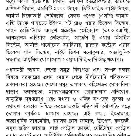
মধ্যে কাসা ইউটিলিটি বিমান, ডলফিন ইউরোকপ্টার, ডায়মন্ড
প্রশিক্ষণ বিমান, এমবিটি-২০০০ ট্যাংক, ভিটি-ফাইভ লাইট ট্যাংক,
আর্মার্ড রিকোভারি ভেহিক্যাল, সেলফ প্রপেল্ড (এসপি) কামান,
এন্টি ট্যাংক গাইডেড উইপন, শর্ট রেঞ্জ এয়ার ডিফেন্স সিস্টেম,
মাইন রেজিস্ট্যান্ট অ্যাম্বুশ প্রটেক্টেড ভেহিক্যাল (এমআরএপি),
আনম্যানড এরিয়াল ভেহিক্যাল, সার্ফেস টু এয়ার মিসাইল
সিস্টেম, আর্মার্ড পার্সোনেল ক্যারিয়ার, র‌্যাডার কন্ট্রোল এয়ার
ডিফেন্স গান সিস্টেম, নাইট ভিশন মনোকুলার, অত্যাধুনিক
সমরাস্ত্র, আধুনিক যোগাযোগ সরঞ্জামাদি ইত্যাদি উল্লেখযোগ্য।
প্রধানমন্ত্রী জানান, দেশের সমুদ্র নিরাপত্তা এবং সম্পদ রক্ষার
বিষয়ে সরকারের প্রথম মেয়াদ থেকে দীর্ঘমেয়াদি পরিকল্পনা
প্রণয়ন করা হয়েছে। দেশের সমুদ্র এলাকায় বহিঃশত্রুর মোকাবিলা
ছাড়াও জলদস্যুতা, মাদক/অস্ত্র/মানব চোরাচালান প্রতিরোধ,
সামুদ্রিক দূষণরোধ এবং মৎস্য ও খনিজ সম্পদের সুরক্ষা ও
যথাযথ ব্যবহার নিশ্চিত করতে একটি শক্তিশালী নৌ-শক্তি গড়ে
তোলার কার্যক্রম চলমান রয়েছে। এই লক্ষ্যে ইতোমধ্যে
অত্যাধুনিক সাবমেরিন, ক্যাসল ক্লাস জাহাজ, ফ্রিগেড, করভেট,
সমুদ্র জরিপ জাহাজ, লার্জ পেট্রোল ক্রাফট, মেরিটাইম পেট্রোল
এয়ার ক্রাফট এবং মেরিটাইম হেলিকপ্টারসহ অত্যাধুনিক নৌযুদ্ধ