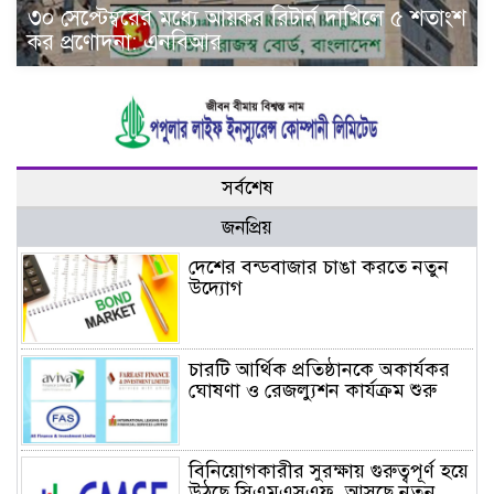
৩০ সেপ্টেম্বরের মধ্যে আয়কর রিটার্ন দাখিলে ৫ শতাংশ
কর প্রণোদনা: এনবিআর
সর্বশেষ
জনপ্রিয়
দেশের বন্ডবাজার চাঙা করতে নতুন
উদ্যোগ
চারটি আর্থিক প্রতিষ্ঠানকে অকার্যকর
ঘোষণা ও রেজল্যুশন কার্যক্রম শুরু
বিনিয়োগকারীর সুরক্ষায় গুরুত্বপূর্ণ হয়ে
উঠছে সিএমএসএফ, আসছে নতুন