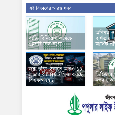
এই বিভাগের আরও খবর
অনিয়ম ও
ব্যক্তি বিনিয়োগ কমেছে
ব্যর্থতায় 
ট্রেজারি বিল-বন্ডে
আর্থিক প্র
জুয়া-হুন্ডি ঠেকাতে আরও ১৪
হাজার অ্যাকাউন্ট ফ্রিজ করছে
ডিজিটাল
বিএফআইইউ
নগদ টাকা