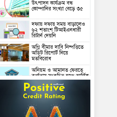
উৎপাদন কার্যক্রম বন্ধ
কোম্পানির সংখ্যা বেড়ে ৩৫
দফায় দফায় সময় বাড়ালেও
৬২ শতাংশ টিআইএনধারী
রিটার্ন দেয়নি
অগ্নি বীমার দাবি নিষ্পত্তিতে
অডিট রিপোর্ট নিয়ে
মতবিরোধ
অনিয়ম ও আমানত ফেরতে
ব্যর্থতায় সংকুচিত হচ্ছে আর্থিক
প্রতিষ্ঠান খাত