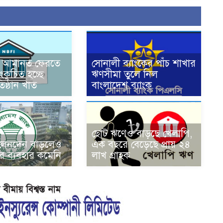
 আমানত ফেরতে
সোনালী ব্যাংকের পাঁচ শাখার
সংকুচিত হচ্ছে
ঋণসীমা তুলে নিল
তিষ্ঠান খাত
বাংলাদেশ ব্যাংক
ছোট ঋণেও বাড়ছে খেলাপি,
 লেনদেন বাড়লেও
এক বছরে বেড়েছে প্রায় ২৪
র ব্যবহার কমেনি
লাখ গ্রাহক