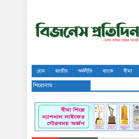
হোম
জাতীয়
অর্থনীতি
ব্যাংক
বীমা
শিরোনাম :