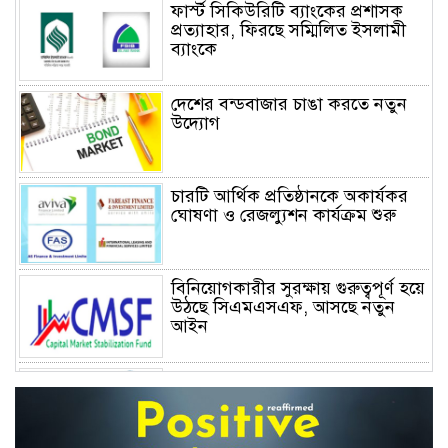
ফার্স্ট সিকিউরিটি ব্যাংকের প্রশাসক
প্রত্যাহার, ফিরছে সম্মিলিত ইসলামী
ব্যাংকে
দেশের বন্ডবাজার চাঙা করতে নতুন
উদ্যোগ
চারটি আর্থিক প্রতিষ্ঠানকে অকার্যকর
ঘোষণা ও রেজল্যুশন কার্যক্রম শুরু
বিনিয়োগকারীর সুরক্ষায় গুরুত্বপূর্ণ হয়ে
উঠছে সিএমএসএফ, আসছে নতুন
আইন
ফের ৮০০ বিলিয়ন ডলার ছাড়াল ইলন
মাস্কের সম্পদ