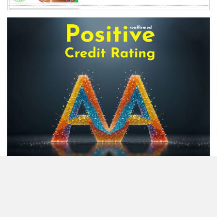
দফায় দফায় সময় বাড়ালেও ৬২
শতাংশ টিআইএনধারী রিটার্ন দেয়নি