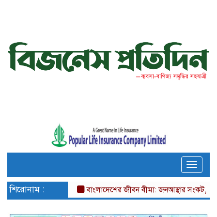
Toggle
naviga
শিরোনাম :
বাংলাদেশের জীবন বীমা: জনআস্থার সংকট, দক্ষতার 