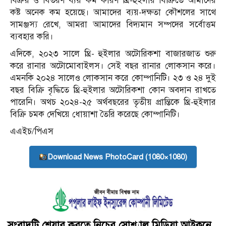
বিক্রয় ও বিতরণ ব্যয় কম কারণ থ্রি-হুইলার বিক্রিতে আমাদের
কষ্ট অনেক কম হয়েছে। আমাদের ব্যয়-দক্ষতা কৌশলের সাথে
সামঞ্জস্য রেখে, আমরা আমাদের বিদ্যমান সম্পদের সর্বোত্তম
ব্যবহার করি।
এদিকে, ২০২৩ সালে থ্রি- হুইলার অটোরিকশা বাজারজাত শুরু
করে রানার অটোমোবাইলস। সেই বছর রানার লোকসান করে।
এমনকি ২০২৪ সালেও লোকসান করে কোম্পানিটি। ২৩ ও ২৪ দুই
বছর বিক্রি বৃদ্ধিতে থ্রি-হুইলার অটোরিকশা কোন অবদান রাখতে
পারেনি। অথচ ২০২৪-২৫ অর্থবছরের তৃতীয় প্রান্তিকে থ্রি-হুইলার
বিক্রি চমক দেখিয়ে ধোয়াশা তৈরি করেছে কোম্পানিটি।
এএইচ/পিএস
Download News PhotoCard (1080×1080)
সংবাদটি শেয়ার করতে নিচের সোশ্যাল মিডিয়া আইকনে