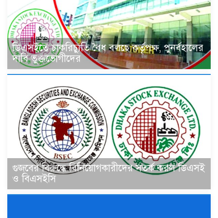
ডিএসইতে চাকরিচ্যুতি বৈধ বলছে কর্তৃপক্ষ, পুনর্বহালের
দাবি ভুক্তভোগীদের
গুজবের বিরুদ্ধে বিনিয়োগকারীদের সতর্ক করল ডিএসই
ও বিএসইসি