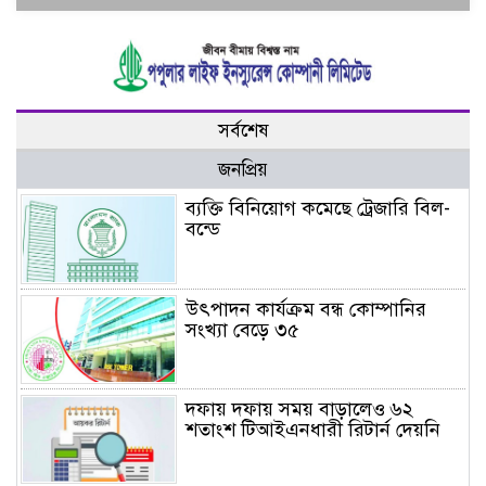
সর্বশেষ
জনপ্রিয়
ব্যক্তি বিনিয়োগ কমেছে ট্রেজারি বিল-
বন্ডে
উৎপাদন কার্যক্রম বন্ধ কোম্পানির
সংখ্যা বেড়ে ৩৫
দফায় দফায় সময় বাড়ালেও ৬২
শতাংশ টিআইএনধারী রিটার্ন দেয়নি