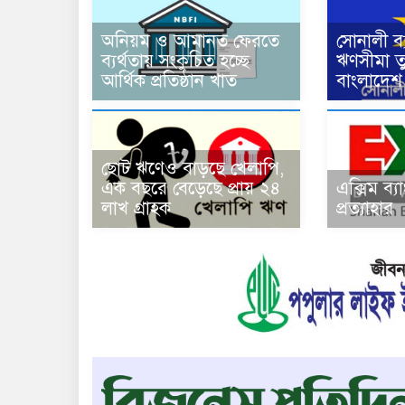
অনিয়ম ও আমানত ফেরতে
সোনালী ব্
ব্যর্থতায় সংকুচিত হচ্ছে
ঋণসীমা ত
আর্থিক প্রতিষ্ঠান খাত
বাংলাদেশ 
ছোট ঋণেও বাড়ছে খেলাপি,
এক বছরে বেড়েছে প্রায় ২৪
এক্সিম ব্
লাখ গ্রাহক
প্রত্যাহার