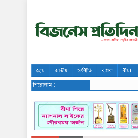
হোম
জাতীয়
অর্থনীতি
ব্যাংক
বীমা
শিরোনাম :