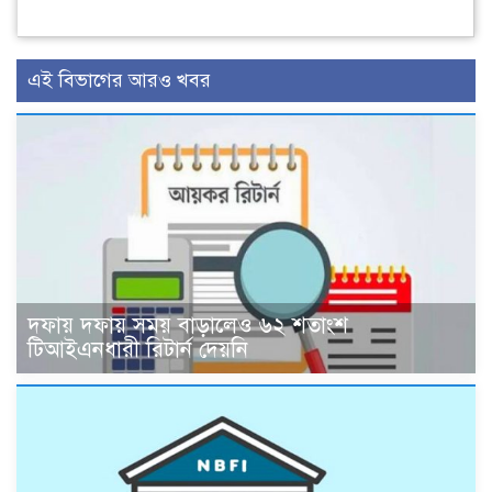
এই বিভাগের আরও খবর
দফায় দফায় সময় বাড়ালেও ৬২ শতাংশ
টিআইএনধারী রিটার্ন দেয়নি