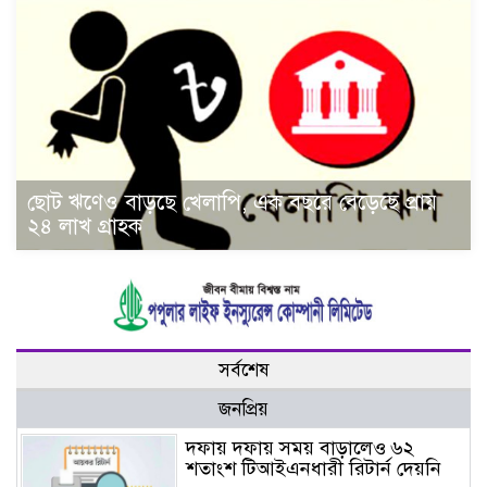
ছোট ঋণেও বাড়ছে খেলাপি, এক বছরে বেড়েছে প্রায়
২৪ লাখ গ্রাহক
সর্বশেষ
জনপ্রিয়
দফায় দফায় সময় বাড়ালেও ৬২
শতাংশ টিআইএনধারী রিটার্ন দেয়নি