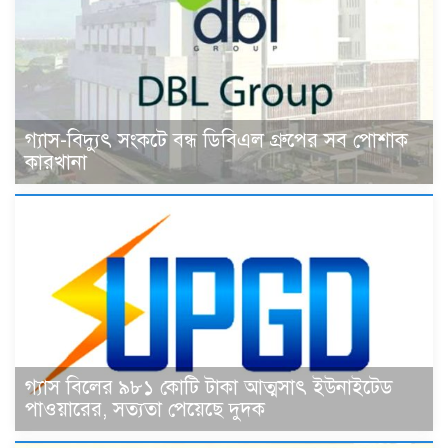
গ্যাস-বিদ্যুৎ সংকটে বন্ধ ডিবিএল গ্রুপের সব পোশাক
কারখানা
গ্যাস বিলের ৯৮১ কোটি টাকা আত্মসাৎ ইউনাইটেড
পাওয়ারের, সত্যতা পেয়েছে দুদক