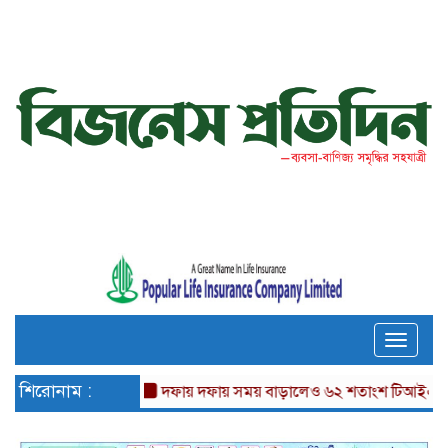
Toggle
naviga
শিরোনাম :
দফায় দফায় সময় বাড়ালেও ৬২ শতাংশ টিআইএনধারী রিট