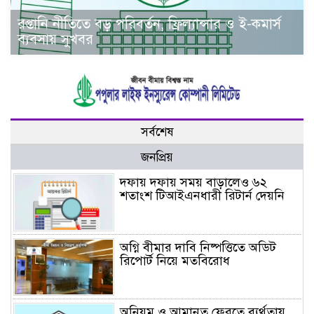
রপ্তানি নীতিতে বড় পরিবর্তন, ফ্রিল্যান্সার ও ই-কমার্স
ব্যবসায় সুখবর
সর্বশেষ
জনপ্রিয়
দফায় দফায় সময় বাড়ালেও ৬২
শতাংশ টিআইএনধারী রিটার্ন দেয়নি
অগ্নি বীমার দাবি নিষ্পত্তিতে অডিট
রিপোর্ট নিয়ে মতবিরোধ
অনিয়ম ও আমানত ফেরতে ব্যর্থতায়