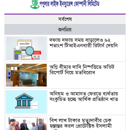
সর্বশেষ
জনপ্রিয়
দফায় দফায় সময় বাড়ালেও ৬২
শতাংশ টিআইএনধারী রিটার্ন দেয়নি
অগ্নি বীমার দাবি নিষ্পত্তিতে অডিট
রিপোর্ট নিয়ে মতবিরোধ
অনিয়ম ও আমানত ফেরতে ব্যর্থতায়
সংকুচিত হচ্ছে আর্থিক প্রতিষ্ঠান খাত
বিশ লাখ টাকার মৃত্যুদাবীর চেক
হস্তান্তর করল প্রোটেক্টিভ ইসলামী