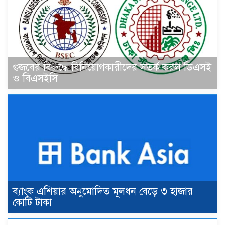
গুজবের বিরুদ্ধে বিনিয়োগকারীদের সতর্ক করল ডিএসই
ও বিএসইসি
ব্যাংক এশিয়ার অনুমোদিত মূলধন বেড়ে ৩ হাজার
কোটি টাকা