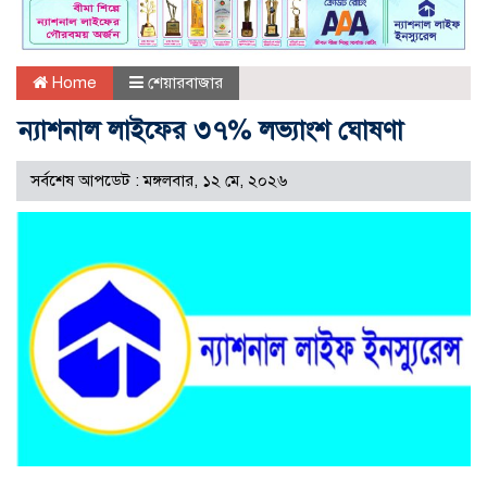
Home
শেয়ারবাজার
ন্যাশনাল লাইফের ৩৭% লভ্যাংশ ঘোষণা
সর্বশেষ আপডেট : মঙ্গলবার, ১২ মে, ২০২৬