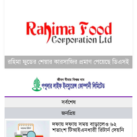
রহিমা ফুডের শেয়ার কারসাজির প্রমাণ পেয়েছে ডিএসই
সর্বশেষ
জনপ্রিয়
দফায় দফায় সময় বাড়ালেও ৬২
শতাংশ টিআইএনধারী রিটার্ন দেয়নি