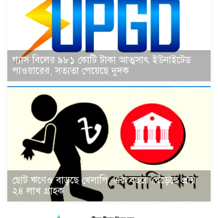
গ্যাস বিলের ৯৮১ কোটি টাকা আত্মসাৎ ইউনাইটেড
পাওয়ারের, সত্যতা পেয়েছে দুদক
ছোট ঋণেও বাড়ছে খেলাপি, এক বছরে বেড়েছে প্রায়
২৪ লাখ গ্রাহক