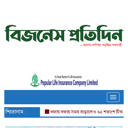
Toggle
naviga
শিরোনাম :
দফায় দফায় সময় বাড়ালেও ৬২ শতাংশ টিআইএনধারী রিট