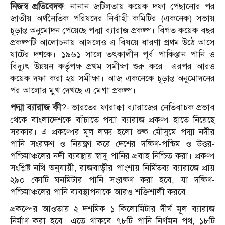
নিজস্ব প্রতিবেদক
: নানান জটিলতায় কয়েক দফা পেছানোর পর
জাতীয় অর্থনৈতিক পরিষদের নির্বাহী কমিটির (একনেক) সভায়
চূড়ান্ত অনুমোদন পেয়েছে পদ্মা ব্যারাজ প্রকল্প। বিগত কয়েক বছর
প্রকল্পটি আলোচনায় আসলেও এ বিষয়ে ধারণা প্রথম উঠে আসে
ষাটের দশকে। ১৯৬১ সালে তৎকালীন পূর্ব পাকিস্তান পানি ও
বিদ্যুৎ উন্নয়ন কর্তৃপক্ষ প্রথম সমীক্ষা শুরু করে। এরপর আরও
কয়েক দফা করা হয় সমীক্ষা। আজ একনেকে চূড়ান্ত অনুমোদনের
পর আলোর মুখ দেখছে এ মেগা প্রকল্প।
পদ্মা ব্যারাজ কী
?- ভারতের ফারাক্কা ব্যারাজের নেতিবাচক প্রভাব
থেকে বাংলাদেশকে বাঁচাতে পদ্মা ব্যারাজ প্রকল্প হাতে নিয়েছে
সরকার। এ প্রকল্পের মূল লক্ষ্য হলো শুষ্ক মৌসুমে পদ্মা নদীর
পানি সংরক্ষণ ও নিয়ন্ত্রণ করে দেশের দক্ষিণ-পশ্চিম ও উত্তর-
পশ্চিমাঞ্চলের নদী ব্যবস্থায় স্বাদু পানির প্রবাহ নিশ্চিত করা। প্রকল্প
সংশ্লিষ্ট নথি অনুযায়ী, রাজবাড়ীর পাংশায় নির্মিতব্য ব্যারাজে প্রায়
২৯০ কোটি ঘনমিটার পানি সংরক্ষণ করা হবে, যা দক্ষিণ-
পশ্চিমাঞ্চলের পানি ব্যবস্থাপনাকে আরও শক্তিশালী করবে।
প্রকল্পের আওতায় ২ দশমিক ১ কিলোমিটার দীর্ঘ মূল ব্যারাজ
নির্মাণ করা হবে। এতে থাকবে ৭৮টি পানি নির্গমন পথ, ১৮টি