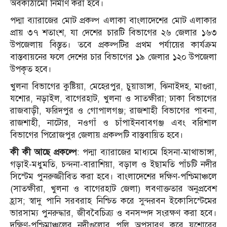
অবকাঠামো নির্মাণ করা হবে।
পদ্মা ব্যারাজের মোট প্রকল্প এলাকা বাংলাদেশের মোট এলাকার
প্রায় ৩৭ শতাংশ, যা দেশের চারটি বিভাগের ২৬ জেলার ১৬৩
উপজেলায় বিস্তৃত। তবে প্রকল্পটির প্রথম পর্যায়ের কার্যক্রম
বাস্তবায়নের ফলে দেশের চার বিভাগের ১৯ জেলার ১২০ উপজেলা
উপকৃত হবে।
খুলনা বিভাগের কুষ্টিয়া, মেহেরপুর, চুয়াডাঙ্গা, ঝিনাইদহ, মাগুরা,
যশোর, নড়াইল, বাগেরহাট, খুলনা ও সাতক্ষীরা; ঢাকা বিভাগের
রাজবাড়ী, ফরিদপুর ও গোপালগঞ্জ; রাজশাহী বিভাগের পাবনা,
রাজশাহী, নাটোর, নওগাঁ ও চাঁপাইনবাবগঞ্জ এবং বরিশাল
বিভাগের পিরোজপুর জেলায় প্রকল্পটি বাস্তবায়িত হবে।
কী কী আছে প্রকল্পে
: পদ্মা ব্যারাজের মাধ্যমে হিসনা-মাথাভাঙ্গা,
গড়াই-মধুমতি, চন্দনা-বারাশিয়া, বড়াল ও ইছামতি পাঁচটি নদীর
সিস্টেম পুনরুজ্জীবিত করা হবে। বাংলাদেশের দক্ষিণ-পশ্চিমাঞ্চলে
(সাতক্ষীরা, খুলনা ও বাগেরহাট জেলা) লবণাক্ততার অনুপ্রবেশ
হ্রাস; স্বাদু পানি সরবরাহ নিশ্চিত করে সুন্দরবন ইকোসিস্টেমের
ভারসাম্য পুনরুদ্ধার, জীববৈচিত্র্য ও বনসম্পদ সংরক্ষণ করা হবে।
দক্ষিণ-পশ্চিমাঞ্চলের নদীগুলোর পলি অপসারণ করে যশোরের