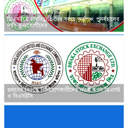
ডিএসইতে চাকরিচ্যুতি বৈধ বলছে কর্তৃপক্ষ, পুনর্বহালের
দাবি ভুক্তভোগীদের
গুজবের বিরুদ্ধে বিনিয়োগকারীদের সতর্ক করল ডিএসই
ও বিএসইসি