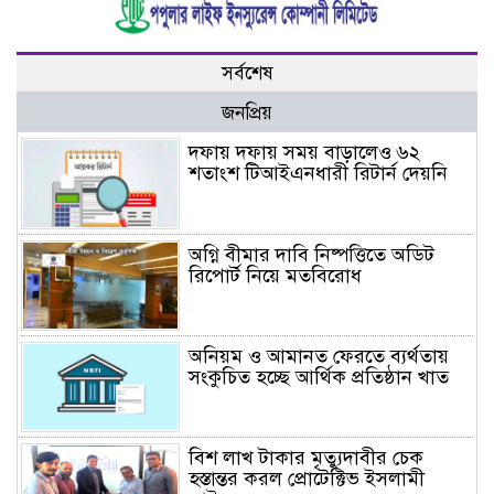
সর্বশেষ
জনপ্রিয়
দফায় দফায় সময় বাড়ালেও ৬২
শতাংশ টিআইএনধারী রিটার্ন দেয়নি
অগ্নি বীমার দাবি নিষ্পত্তিতে অডিট
রিপোর্ট নিয়ে মতবিরোধ
অনিয়ম ও আমানত ফেরতে ব্যর্থতায়
সংকুচিত হচ্ছে আর্থিক প্রতিষ্ঠান খাত
বিশ লাখ টাকার মৃত্যুদাবীর চেক
হস্তান্তর করল প্রোটেক্টিভ ইসলামী