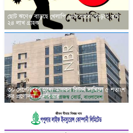
ছোট ঋণেও বাড়ছে খেলাপি, এক বছরে বেড়েছে প্রায়
২৪ লাখ গ্রাহক
৩০ সেপ্টেম্বরের মধ্যে আয়কর রিটার্ন দাখিলে ৫ শতাংশ
কর প্রণোদনা: এনবিআর