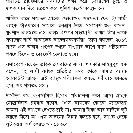
পরিচিত প্লাটফর্মটির সদস্যদের লক্ষ্য করে টিয়ারশেল ছুড়ে ও
জলকামান দিয়ে ছত্রভঙ্গ করে পুলিশ সতর্ক অবস্থান নেয়।
খানিক বাদে সচেতন গ্রাহক ফোরামের সদস্যরা ফের ইসলামী
ব্যাংক টাওয়ারের সামনে অবস্থান নিয়ে সমাবেশ শুরু করেন।
খুরশীদ আলমকে এস আলম গ্রুপের সহযোগী আখ্যা দিয়ে তাকে
সরানোর দাবি জানাচ্ছেন আন্দোলনকারীরা। তারা বলছেন, ২০১৭
সালে এস আলম গ্রুপের দখলে যাওয়ার আগে যারা পরিচালনা
পর্ষদে ছিলেন তাদেরকেই ফেরাতে হবে।
সমাবেশে সচেতন গ্রাহক ফোরামের সদস্য খন্দকার মাহবুবুল হক
বলেন, “ইসলামী ব্যাংক প্রতিষ্ঠার সময় থেকে আমার ব্যাংক
অ্যাকাউন্ট আছে। এই ব্যাংক পরিচালনা করতে শরীয়াহ জানতে
হবে, সৎ থাকতে হবে।
দীর্ঘদিন ধরে ব্যবসায়িক হিসাব পরিচালনা করে আসা গ্রাহক
মোস্তাফিজুর রহমান বলেন, “এস আলমের কোনো ম্যানেজার
আমরা এই ব্যাংকে দেখতে চাই না। আমার টাকা আর কাউকে লুট
করতে দিবো না। এস আলমের বিচার করতে হবে, ব্যাংক থেকে
লুট হওয়া অর্থ ফেরত আনতে হবে।”