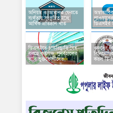
অনিয়ম ও আমানত ফেরতে
অস্বাভাবি
ব্যর্থতায় সংকুচিত হচ্ছে
পাওয়ারের
আর্থিক প্রতিষ্ঠান খাত
ডিএসইর সত
ডিএসইতে চাকরিচ্যুতি বৈধ
গুজবের বির
বলছে কর্তৃপক্ষ, পুনর্বহালের
বিনিয়োগক
দাবি ভুক্তভোগীদের
করল ডিএ