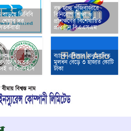
বন্ধ হচ্ছে পুঁজিবাজারে
ক বাড়ছে জিবিবি
বিনিয়োগ শিক্ষা ও
 শেয়ার দর,
প্রশিক্ষণের বিশেষায়িত
র্কবার্তা
প্রতিষ্ঠান বিএএসএম
ুদ্ধে
ব্যাংক এশিয়ার অনুমোদিত
ারীদের সতর্ক
মূলধন বেড়ে ৩ হাজার কোটি
সই ও বিএসইসি
টাকা