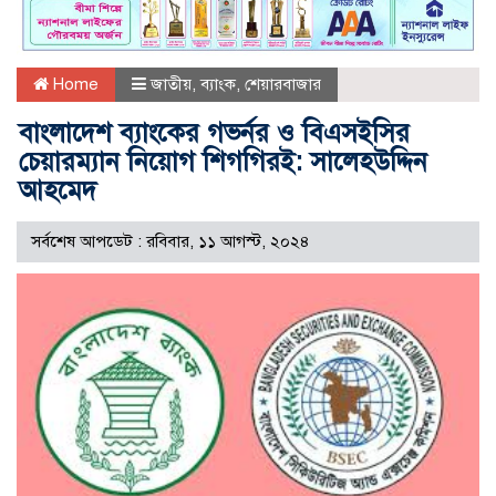
Home
জাতীয়
,
ব্যাংক
,
শেয়ারবাজার
বাংলাদেশ ব্যাংকের গভর্নর ও বিএসইসির
চেয়ারম্যান নিয়োগ শিগগিরই: সালেহউদ্দিন
আহমেদ
সর্বশেষ আপডেট : রবিবার, ১১ আগস্ট, ২০২৪