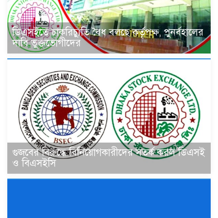
ডিএসইতে চাকরিচ্যুতি বৈধ বলছে কর্তৃপক্ষ, পুনর্বহালের
দাবি ভুক্তভোগীদের
গুজবের বিরুদ্ধে বিনিয়োগকারীদের সতর্ক করল ডিএসই
ও বিএসইসি