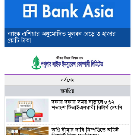
ব্যাংক এশিয়ার অনুমোদিত মূলধন বেড়ে ৩ হাজার
কোটি টাকা
সর্বশেষ
জনপ্রিয়
দফায় দফায় সময় বাড়ালেও ৬২
শতাংশ টিআইএনধারী রিটার্ন দেয়নি
অগ্নি বীমার দাবি নিষ্পত্তিতে অডিট