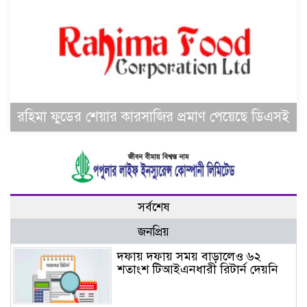
রহিমা ফুডের শেয়ার কারসাজির প্রমাণ পেয়েছে ডিএসই
সর্বশেষ
জনপ্রিয়
দফায় দফায় সময় বাড়ালেও ৬২
শতাংশ টিআইএনধারী রিটার্ন দেয়নি