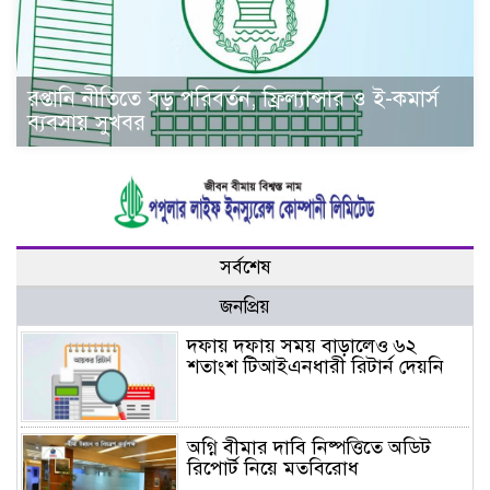
রপ্তানি নীতিতে বড় পরিবর্তন, ফ্রিল্যান্সার ও ই-কমার্স
ব্যবসায় সুখবর
সর্বশেষ
জনপ্রিয়
দফায় দফায় সময় বাড়ালেও ৬২
শতাংশ টিআইএনধারী রিটার্ন দেয়নি
অগ্নি বীমার দাবি নিষ্পত্তিতে অডিট
রিপোর্ট নিয়ে মতবিরোধ