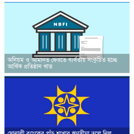
অনিয়ম ও আমানত ফেরতে ব্যর্থতায় সংকুচিত হচ্ছে
আর্থিক প্রতিষ্ঠান খাত
সোনালী ব্যাংকের পাঁচ শাখার ঋণসীমা তুলে নিল