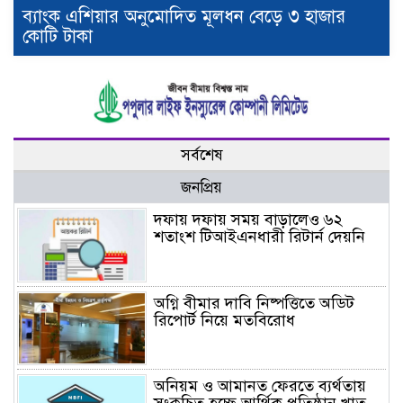
ব্যাংক এশিয়ার অনুমোদিত মূলধন বেড়ে ৩ হাজার
কোটি টাকা
সর্বশেষ
জনপ্রিয়
দফায় দফায় সময় বাড়ালেও ৬২
শতাংশ টিআইএনধারী রিটার্ন দেয়নি
অগ্নি বীমার দাবি নিষ্পত্তিতে অডিট
রিপোর্ট নিয়ে মতবিরোধ
অনিয়ম ও আমানত ফেরতে ব্যর্থতায়
সংকুচিত হচ্ছে আর্থিক প্রতিষ্ঠান খাত