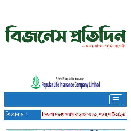
Toggle
naviga
শিরোনাম :
দফায় দফায় সময় বাড়ালেও ৬২ শতাংশ টিআইএনধারী রিটার